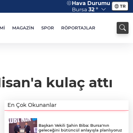
Hava Durumu
TR
Bursa
32 °
Mİ
MAGAZİN
SPOR
RÖPORTAJLAR
san'a kulaç attı
En Çok Okunanlar
Başkan Vekili Şahin Biba: Bursa'nın
geleceğini bütüncül anlayışla planlıyoruz