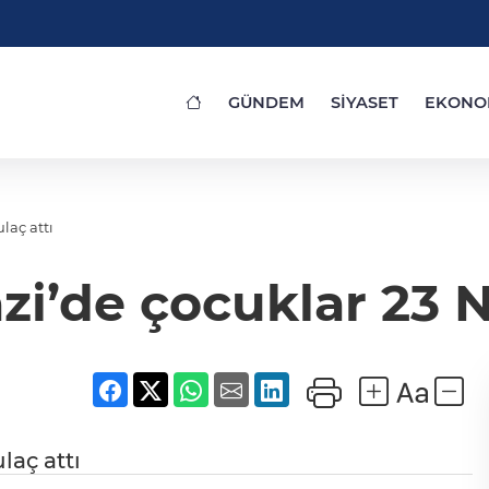
GÜNDEM
SİYASET
EKONO
laç attı
’de çocuklar 23 Ni
laç attı