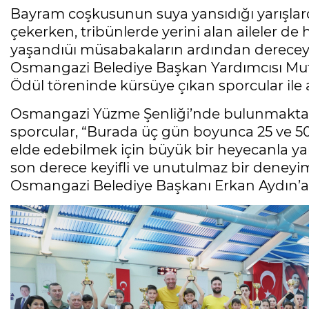
Bayram coşkusunun suya yansıdığı yarışlard
çekerken, tribünlerde yerini alan aileler d
yaşandıüı müsabakaların ardından dereceye
Osmangazi Belediye Başkan Yardımcısı Mut
Ödül töreninde kürsüye çıkan sporcular ile a
Osmangazi Yüzme Şenliği’nde bulunmaktan
sporcular, “Burada üç gün boyunca 25 ve 50
elde edebilmek için büyük bir heyecanla ya
son derece keyifli ve unutulmaz bir deneyim
Osmangazi Belediye Başkanı Erkan Aydın’a 