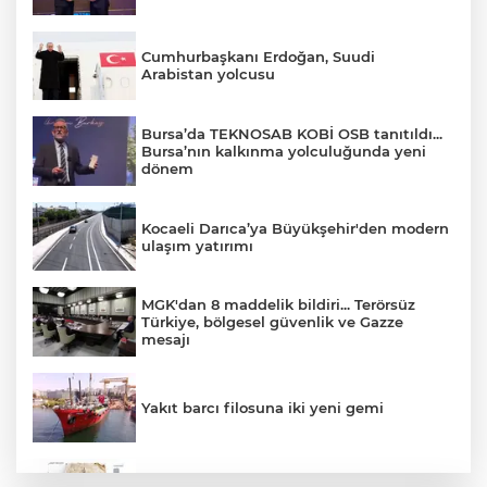
Cumhurbaşkanı Erdoğan, Suudi
Arabistan yolcusu
Bursa’da TEKNOSAB KOBİ OSB tanıtıldı...
Bursa’nın kalkınma yolculuğunda yeni
dönem
Kocaeli Darıca’ya Büyükşehir'den modern
ulaşım yatırımı
MGK'dan 8 maddelik bildiri... Terörsüz
Türkiye, bölgesel güvenlik ve Gazze
mesajı
Yakıt barcı filosuna iki yeni gemi
Türk Tarih Kurumu’ndan tarihi içerikler