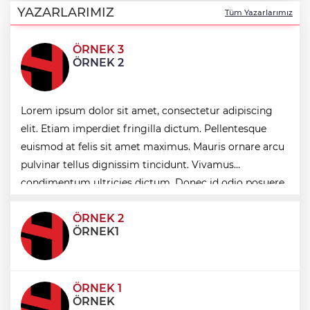
tek platformda
YAZARLARIMIZ
Tüm Yazarlarımız
ÖRNEK 3
Türkiye ile Vietnam arasında 'hava'da
ÖRNEK 2
yeni dönem... Sefer kapasitesi artırıldı
Görevden uzaklaştırılan Utku Caner
Lorem ipsum dolor sit amet, consectetur adipiscing
Çaykara hakkında tahliye kararı
elit. Etiam imperdiet fringilla dictum. Pellentesque
euismod at felis sit amet maximus. Mauris ornare arcu
Fındık alım fiyatları açıklandı... Alımlar 24
pulvinar tellus dignissim tincidunt. Vivamus
Ağustos'ta başlıyor
condimentum ultricies dictum. Donec id odio posuere,
condimentum eros et, faucibus sapien. Praese
ÖRNEK 2
ÖRNEK1
ÖRNEK 1
ÖRNEK