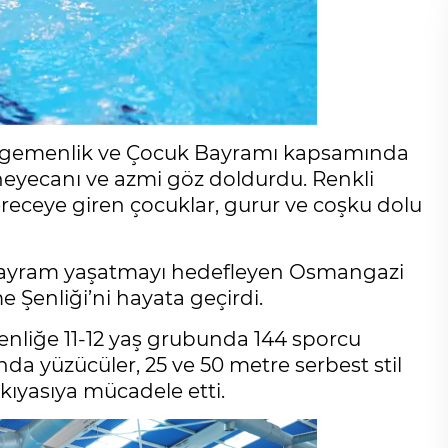
 Egemenlik ve Çocuk Bayramı kapsamında
heyecanı ve azmi göz doldurdu. Renkli
eceye giren çocuklar, gurur ve coşku dolu
bayram yaşatmayı hedefleyen Osmangazi
Şenliği’ni hayata geçirdi.
liğe 11-12 yaş grubunda 144 sporcu
da yüzücüler, 25 ve 50 metre serbest stil
kıyasıya mücadele etti.