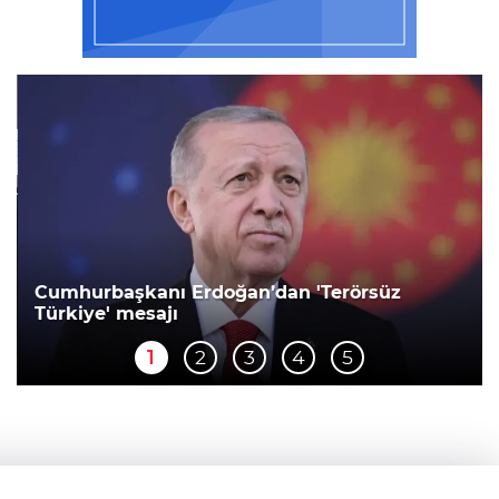
Cumhurbaşkanı Erdoğan’dan 'Terörsüz
Türkiye' mesajı
1
2
3
4
5