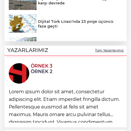
karşı devrede
Dijital Türk Lirası’nda 23 proje üçüncü
faza geçti
Bursa Nilüfer'de yerel yönetimden
mahallelerde yerinde inceleme
YAZARLARIMIZ
Tüm Yazarlarımız
ÖRNEK 3
Taze incirde rekolte yüksek, hedef 100
ÖRNEK 2
milyon dolar
Bakan Çiftçi: Suç zincirinin ilk halkasını
Lorem ipsum dolor sit amet, consectetur
kıracağız
adipiscing elit. Etiam imperdiet fringilla dictum.
Pellentesque euismod at felis sit amet
maximus. Mauris ornare arcu pulvinar tellus
Sosyal medyada ünlü hayranlığına dikkat
dignissim tincidunt. Vivamus condimentum
ultricies dictum. Donec id odio posuere,