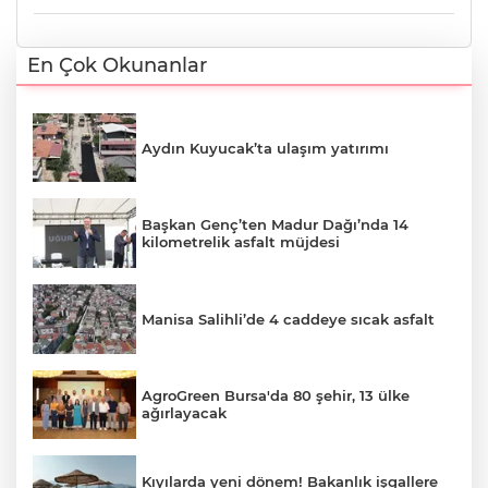
En Çok Okunanlar
Aydın Kuyucak’ta ulaşım yatırımı
Başkan Genç’ten Madur Dağı’nda 14
kilometrelik asfalt müjdesi
Manisa Salihli’de 4 caddeye sıcak asfalt
AgroGreen Bursa'da 80 şehir, 13 ülke
ağırlayacak
Kıyılarda yeni dönem! Bakanlık işgallere