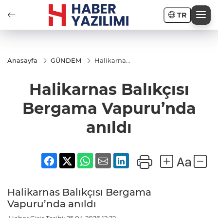
TR
Anasayfa
GÜNDEM
Halikarnas
Balıkçısı
Bergama
Halikarnas Balıkçısı
Vapuru’nda
anıldı
Bergama Vapuru’nda
anıldı
Halikarnas Balıkçısı Bergama
Vapuru’nda anıldı