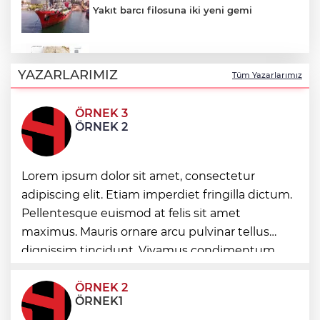
Yakıt barcı filosuna iki yeni gemi
Türk Tarih Kurumu’ndan tarihi içerikler
tek platformda
YAZARLARIMIZ
Tüm Yazarlarımız
ÖRNEK 3
Türkiye ile Vietnam arasında 'hava'da
ÖRNEK 2
yeni dönem... Sefer kapasitesi artırıldı
Görevden uzaklaştırılan Utku Caner
Lorem ipsum dolor sit amet, consectetur
Çaykara hakkında tahliye kararı
adipiscing elit. Etiam imperdiet fringilla dictum.
Pellentesque euismod at felis sit amet
Fındık alım fiyatları açıklandı... Alımlar 24
maximus. Mauris ornare arcu pulvinar tellus
Ağustos'ta başlıyor
dignissim tincidunt. Vivamus condimentum
ultricies dictum. Donec id odio posuere,
condimentum eros et, faucibus sapien. Praese
ÖRNEK 2
ÖRNEK1