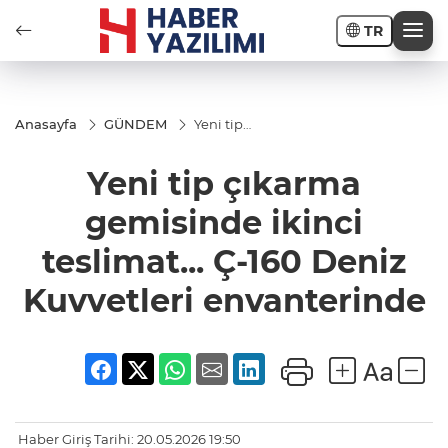
TR
Anasayfa
GÜNDEM
Yeni tip
çıkarma
gemisinde
Yeni tip çıkarma
ikinci
teslimat...
Ç-160 Deniz
gemisinde ikinci
Kuvvetleri
envanterinde
teslimat... Ç-160 Deniz
Kuvvetleri envanterinde
Haber Giriş Tarihi: 20.05.2026 19:50