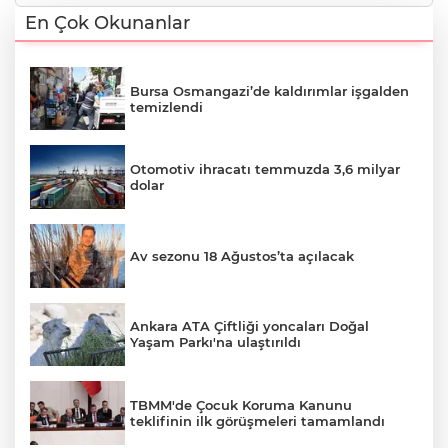
En Çok Okunanlar
Bursa Osmangazi’de kaldırımlar işgalden
temizlendi
Otomotiv ihracatı temmuzda 3,6 milyar
dolar
Av sezonu 18 Ağustos’ta açılacak
Ankara ATA Çiftliği yoncaları Doğal
Yaşam Parkı'na ulaştırıldı
TBMM'de Çocuk Koruma Kanunu
teklifinin ilk görüşmeleri tamamlandı