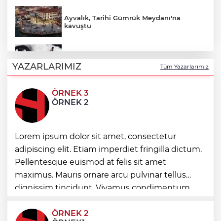
Ayvalık, Tarihi Gümrük Meydanı'na
kavuştu
Nevşehir Kültür Yolu'nda Merve Özbey
coşkusu
YAZARLARIMIZ
Tüm Yazarlarımız
ÖRNEK 3
'Ay Grubu' suç örgütüne 12 gözaltı!
ÖRNEK 2
2025'te Ar-Ge'ye 254 milyar TL harcadık!
Lorem ipsum dolor sit amet, consectetur
Ar-Ge'de en büyük pay üniversitelere
adipiscing elit. Etiam imperdiet fringilla dictum.
Pellentesque euismod at felis sit amet
İzmir Karabağlar'da Gazeteci Barış Selçuk
maximus. Mauris ornare arcu pulvinar tellus
saygıyla anıldı
dignissim tincidunt. Vivamus condimentum
ultricies dictum. Donec id odio posuere,
condimentum eros et, faucibus sapien. Praese
ÖRNEK 2