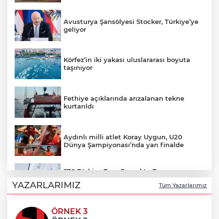
Avusturya Şansölyesi Stocker, Türkiye’ye
geliyor
Körfez’in iki yakası uluslararası boyuta
taşınıyor
Fethiye açıklarında arızalanan tekne
kurtarıldı
Aydınlı milli atlet Koray Uygun, U20
Dünya Şampiyonası’nda yarı finalde
J70 Türkiye Turu 3. ayakta Team
Nautique Yachting şampiyonluğu elde
YAZARLARIMIZ
Tüm Yazarlarımız
etti
ÖRNEK 3
Bursa’da 700 yıllık ruh marşlarla