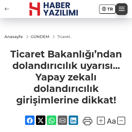
TR
Anasayfa
GÜNDEM
Ticaret
Bakanlığı’ndan
dolandırıcılık
Ticaret Bakanlığı’ndan
uyarısı... Yapay
zekalı
dolandırıcılık
dolandırıcılık uyarısı...
girişimlerine
dikkat!
Yapay zekalı
dolandırıcılık
girişimlerine dikkat!