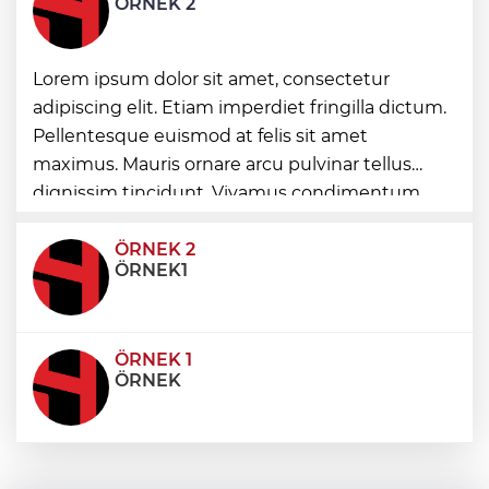
ÖRNEK 2
yaşatılıyor
Bursa'da rahvan atları şampiyonluğa
Lorem ipsum dolor sit amet, consectetur
koştu
adipiscing elit. Etiam imperdiet fringilla dictum.
Pellentesque euismod at felis sit amet
Havacılıkta Türkiye farkı...
maximus. Mauris ornare arcu pulvinar tellus
Havalimanlarında 7 ayda 138,7 milyon
yolcu
dignissim tincidunt. Vivamus condimentum
ultricies dictum. Donec id odio posuere,
condimentum eros et, faucibus sapien. Praese
ÖRNEK 2
ÖRNEK1
ÖRNEK 1
ÖRNEK