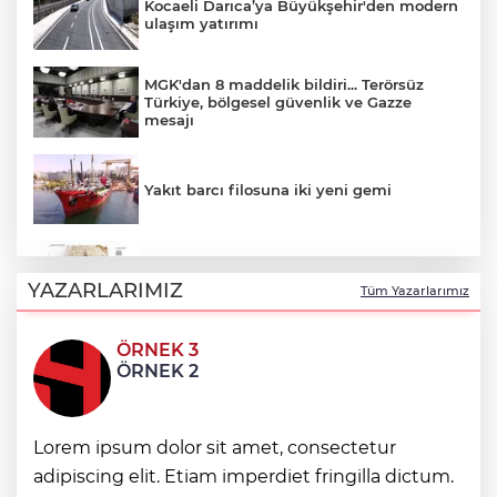
Kocaeli Darıca’ya Büyükşehir'den modern
ulaşım yatırımı
MGK'dan 8 maddelik bildiri... Terörsüz
Türkiye, bölgesel güvenlik ve Gazze
mesajı
Yakıt barcı filosuna iki yeni gemi
Türk Tarih Kurumu’ndan tarihi içerikler
tek platformda
YAZARLARIMIZ
Tüm Yazarlarımız
ÖRNEK 3
Türkiye ile Vietnam arasında 'hava'da
ÖRNEK 2
yeni dönem... Sefer kapasitesi artırıldı
Görevden uzaklaştırılan Utku Caner
Lorem ipsum dolor sit amet, consectetur
Çaykara hakkında tahliye kararı
adipiscing elit. Etiam imperdiet fringilla dictum.