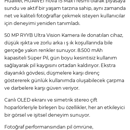
Huawei, HUAWEI nova 15 Max'i resmi olarak piyasaya
sundu ve aktif bir yaşam tarzına sahip, aynı zamanda
net ve kaliteli fotoğraflar çekmek isteyen kullanıcılar
için deneyimi yeniden tanımladı.
50 MP RYYB Ultra Vision Kamera ile donatılan cihaz,
düşük ışıkta ve zorlu arka ı ş ık koşullarında bile
gerçeğe yakın renkler sunuyor. 8.500 mAh
kapasiteli Süper Pil, gün boyu kesintisiz kullanım
sağlayarak pil kaygısını ortadan kaldırıyor. Ekstra
dayanıklı gövdesi, düşmelere karşı direnç
göstererek günlük kullanımda oluşabilecek çarpma
ve darbelere karşı güven veriyor.
Canlı OLED ekranı ve simetrik stereo çift
hoparlörleriyle birleşen bu özellikler, her an etkileyici
bir görsel ve işitsel deneyim sunuyor.
Fotoğraf performansından pil ömrüne,