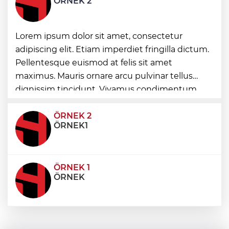
ÖRNEK 2
geçti
Lorem ipsum dolor sit amet, consectetur
İzmir Karabağlar'da BİO fark yarattı
adipiscing elit. Etiam imperdiet fringilla dictum.
Pellentesque euismod at felis sit amet
Edirne'de Altınyazı Karasaz Sulama
maximus. Mauris ornare arcu pulvinar tellus
Kooperatifi'ne güçlü takviye
dignissim tincidunt. Vivamus condimentum
ultricies dictum. Donec id odio posuere,
condimentum eros et, faucibus sapien. Praese
ÖRNEK 2
ÖRNEK1
ÖRNEK 1
ÖRNEK