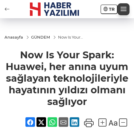
TR
Anasayfa
GÜNDEM
Now Is Your
Spark: Huawei,
her anına
Now Is Your Spark:
uyum
sağlayan
teknolojileriyle
Huawei, her anına uyum
hayatının
yıldızı olmanı
sağlayan teknolojileriyle
sağlıyor
hayatının yıldızı olmanı
sağlıyor