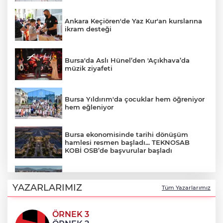
Ankara Keçiören'de Yaz Kur'an kurslarına
ikram desteği
Bursa'da Aslı Hünel’den 'Açıkhava’da
müzik ziyafeti
Bursa Yıldırım'da çocuklar hem öğreniyor
hem eğleniyor
Bursa ekonomisinde tarihi dönüşüm
hamlesi resmen başladı... TEKNOSAB
KOBİ OSB’de başvurular başladı
Derince'ye 120 yataklı sağlık tesisi geliyor
YAZARLARIMIZ
Tüm Yazarlarımız
ÖRNEK 3
TOFAŞ'lı oyuncular sağlık kontrolünden