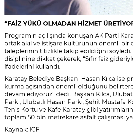
“FAİZ YÜKÜ OLMADAN HİZMET ÜRETİYO
Programın açılışında konuşan AK Parti Kara
ortak akıl ve istişare kültürünün önemli bi
taleplerinin titizlikle takip edildiğini söyled
disiplinine dikkat çekerek, “Sıfır faiz gideri
ifadelerini kullandı.
Karatay Belediye Başkanı Hasan Kılca ise p
kurma açısından önemli olduğunu belirterek
devam ediyoruz” dedi. Başkan Kılca, Ulubat
Parkı, Ulubatlı Hasan Parkı, Şehit Mustafa Ko
Tenis Kortu ve Kafe Karatay gibi yatırımları
toplam 50 bin metrekare asfalt çalışması yap
Kaynak: IGF