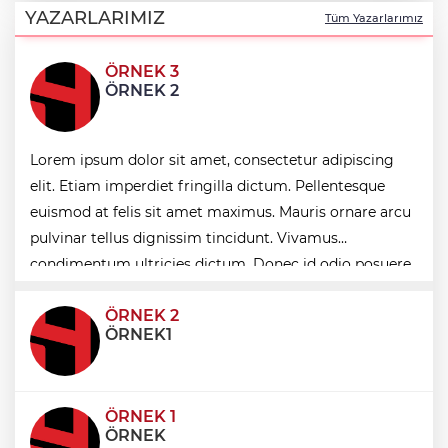
keşfetti
YAZARLARIMIZ
Tüm Yazarlarımız
Türkiye, Suudi Arabistan ve Pakistan
ÖRNEK 3
arasında ortak savunma anlaşması
ÖRNEK 2
imzalandı
Gebzeli sporcu Akdeniz Oyunları'nda
Lorem ipsum dolor sit amet, consectetur adipiscing
Türkiye'yi temsil edecek
elit. Etiam imperdiet fringilla dictum. Pellentesque
euismod at felis sit amet maximus. Mauris ornare arcu
İş insanı Ali Bıdı'dan sağlıklı yaşam
pulvinar tellus dignissim tincidunt. Vivamus
üzerine dikkat çeken açıklamalar... 77
yaşında gençlik mucizesi
condimentum ultricies dictum. Donec id odio posuere,
condimentum eros et, faucibus sapien. Praese
ÖRNEK 2
ÖRNEK1
ÖRNEK 1
ÖRNEK