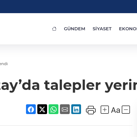
GÜNDEM
SİYASET
EKONO
endi
ay’da talepler yeri