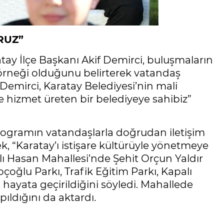
RUZ”
tay İlçe Başkanı Akif Demirci, buluşmaların
r örneği olduğunu belirterek vatandaş
i. Demirci, Karatay Belediyesi’nin mali
yle hizmet üreten bir belediyeye sahibiz”
rogramın vatandaşlarla doğrudan iletişim
, “Karatay’ı istişare kültürüyle yönetmeye
lı Hasan Mahallesi’nde Şehit Orçun Yaldır
çoğlu Parkı, Trafik Eğitim Parkı, Kapalı
n hayata geçirildiğini söyledi. Mahallede
ıldığını da aktardı.