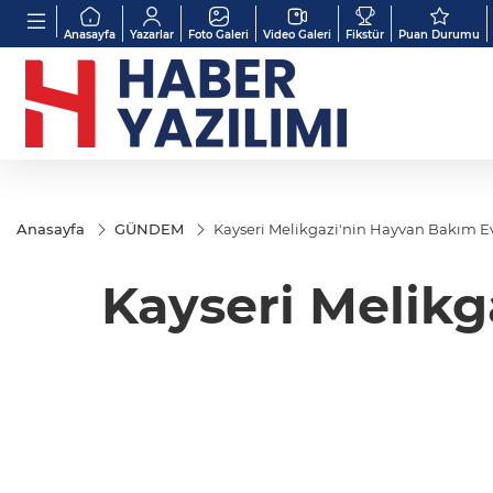
Anasayfa
Yazarlar
Foto Galeri
Video Galeri
Fikstür
Puan Durumu
Anasayfa
GÜNDEM
Kayseri Melikgazi'nin Hayvan Bakım Evi
Kayseri Melikg