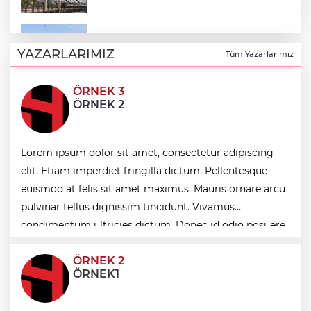
“Bu Kampta Hayat Var” projesi özel
bireylere yaz tatili sunuyor
YAZARLARIMIZ
Tüm Yazarlarımız
ÖRNEK 3
Trabzonspor'a büyük destek
ÖRNEK 2
Eskişehir'de kırsal mahallelere yeni su
Lorem ipsum dolor sit amet, consectetur adipiscing
depoları
elit. Etiam imperdiet fringilla dictum. Pellentesque
euismod at felis sit amet maximus. Mauris ornare arcu
Antalya Büyükşehir’den Kemer’e çevre
pulvinar tellus dignissim tincidunt. Vivamus
düzenleme
condimentum ultricies dictum. Donec id odio posuere,
condimentum eros et, faucibus sapien. Praese
ÖRNEK 2
ÖRNEK1