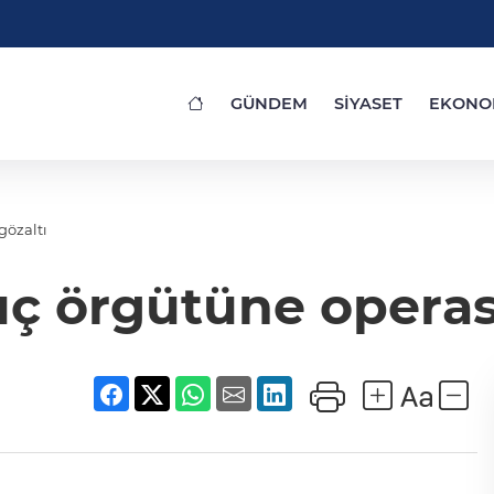
GÜNDEM
SİYASET
EKONO
gözaltı
uç örgütüne operas