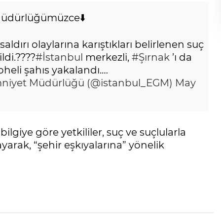
Müdürlüğümüzce⬇️
dırı olaylarına karıştıkları belirlenen suç
ldi.????
#İstanbul
merkezli,
#Şırnak
’ı da
heli şahıs yakalandı.…
mniyet Müdürlüğü (@istanbul_EGM)
May
lgiye göre yetkililer, suç ve suçlularla
arak, “şehir eşkıyalarına” yönelik