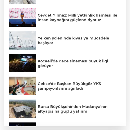
Cevdet Yılmaz: Milli yetkinlik hamlesi ile
insan kaynağını güçlendiriyoruz
Yelken şöleninde kıyasıya mücadele
başlıyor
Kocaeli’de gece sineması büyük ilgi
görüyor
Gebze'de Başkan Büyükgöz YKS
şampiyonlarını ağırladı
Bursa Büyükşehir'den Mudanya'nın
altyapısına güçlü yatırım
Denizli Opera ve Bale Günleri’nde “Kuğu