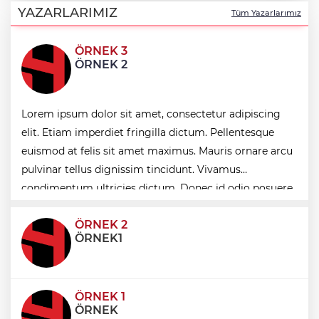
Gölü” büyüsü
YAZARLARIMIZ
Tüm Yazarlarımız
ÖRNEK 3
İstanbul Maltepe’de ilaçlama çalışmaları
ÖRNEK 2
sürüyor
Bursa Nilüfer'de Başkan Özdemir,
Lorem ipsum dolor sit amet, consectetur adipiscing
Esentepeliler’i dinledi
elit. Etiam imperdiet fringilla dictum. Pellentesque
euismod at felis sit amet maximus. Mauris ornare arcu
İzmir Efes Selçuk'ta engelsiz yaşamda
pulvinar tellus dignissim tincidunt. Vivamus
üreterek güçleniyorlar
condimentum ultricies dictum. Donec id odio posuere,
condimentum eros et, faucibus sapien. Praese
ÖRNEK 2
ÖRNEK1
ÖRNEK 1
ÖRNEK