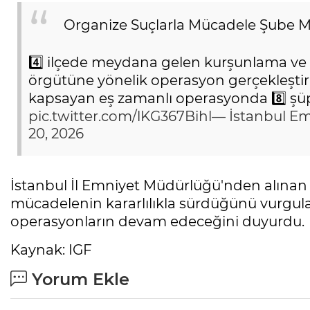
Organize Suçlarla Mücadele Şube 
4️⃣ ilçede meydana gelen kurşunlama ve sal
örgütüne yönelik operasyon gerçekleştiri
kapsayan eş zamanlı operasyonda 8️⃣ şüp
pic.twitter.com/lKG367Bihl
— İstanbul E
20, 2026
İstanbul İl Emniyet Müdürlüğü'nden alınan bi
mücadelenin kararlılıkla sürdüğünü vurgulay
operasyonların devam edeceğini duyurdu.
Kaynak: IGF
Yorum Ekle