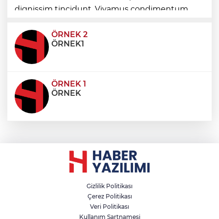
pazarı rehberi
dignissim tincidunt. Vivamus condimentum
ultricies dictum. Donec id odio posuere,
condimentum eros et, faucibus sapien. Praese
ÖRNEK 2
ÖRNEK1
ÖRNEK 1
ÖRNEK
Gizlilik Politikası
Çerez Politikası
Veri Politikası
Kullanım Şartnamesi