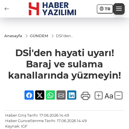
TR
Anasayfa
GÜNDEM
DSİ'den
hayati uyarı!
Baraj ve
DSİ'den hayati uyarı!
sulama
kanallarında
yüzmeyin!
Baraj ve sulama
kanallarında yüzmeyin!
Haber Giriş Tarihi: 17.06.2026 14:49
Haber Güncellenme Tarihi: 17.06.2026 14:49
Kaynak: IGF