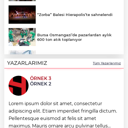
“Zorba” Balesi Hierapolis’te sahnelendi
Bursa Osmangazi’de pazarlardan aylık
600 ton atık toplanıyor
KOSGEB’den yeşil teknoloji girişimlerine
6,5 milyon TL’ye kadar destek
YAZARLARIMIZ
Tüm Yazarlarımız
ÖRNEK 3
Kutupların geleceğine bilimsel bakış
ÖRNEK 2
Bakan Şimşek: Kamu kaynaklarında
Lorem ipsum dolor sit amet, consectetur
yapay zekâ dönemi
adipiscing elit. Etiam imperdiet fringilla dictum.
Pellentesque euismod at felis sit amet
Ticaret'ten Türk ihracatçısına Endonezya
maximus. Mauris ornare arcu pulvinar tellus