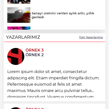
Sanayi üretimi verileri aylık arttı, yıllık
geriledi
Uluslararası Bursa Festivali’nde tarih ve
müzik buluştu
YAZARLARIMIZ
Tüm Yazarlarımız
İzmir ve Muğla’da göçmen kaçakçılığı
ÖRNEK 3
operasyonu! 132 düzensiz göçmen
ÖRNEK 2
yakalandı
Şahin Biba, Bursa’da 2 yılda
Lorem ipsum dolor sit amet, consectetur
yapılamayanı 5 ayda yapıyor
adipiscing elit. Etiam imperdiet fringilla dictum.
Pellentesque euismod at felis sit amet
maximus. Mauris ornare arcu pulvinar tellus
Larende kazısı ile Konya tarihine keşif
dignissim tincidunt. Vivamus condimentum
ultricies dictum. Donec id odio posuere,