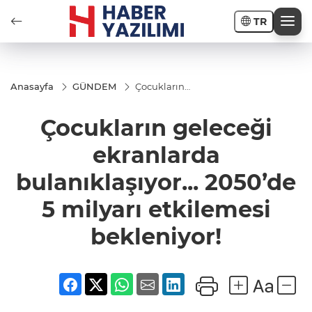
TR
Anasayfa
GÜNDEM
Çocukların
geleceği
ekranlarda
Çocukların geleceği
bulanıklaşıyor...
2050’de 5
milyarı
ekranlarda
etkilemesi
bekleniyor!
bulanıklaşıyor... 2050’de
5 milyarı etkilemesi
bekleniyor!