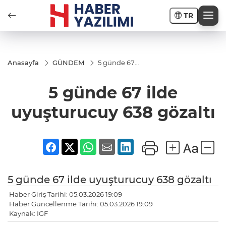
TR
Anasayfa
GÜNDEM
5 günde 67
ilde
uyuşturucuy
5 günde 67 ilde
638 gözaltı
uyuşturucuy 638 gözaltı
5 günde 67 ilde uyuşturucuy 638 gözaltı
Haber Giriş Tarihi: 05.03.2026 19:09
Haber Güncellenme Tarihi: 05.03.2026 19:09
Kaynak: IGF