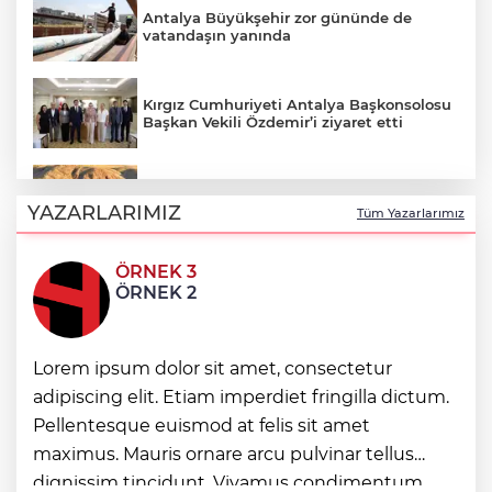
Antalya Büyükşehir zor gününde de
vatandaşın yanında
Kırgız Cumhuriyeti Antalya Başkonsolosu
Başkan Vekili Özdemir’i ziyaret etti
ABB'den mevsimlik tarım işçilerine
sağlık buluşması
YAZARLARIMIZ
Tüm Yazarlarımız
ÖRNEK 3
ATA Çiftliği’nde karabuğday hasadı
ÖRNEK 2
başladı
Lorem ipsum dolor sit amet, consectetur
Bodrum’da Ferrari’li deniz keyfi!
adipiscing elit. Etiam imperdiet fringilla dictum.
Pellentesque euismod at felis sit amet
Nilüfer’de Kent Rehberi ve İmar Durumu
maximus. Mauris ornare arcu pulvinar tellus
Sorgulama yenilendi
dignissim tincidunt. Vivamus condimentum