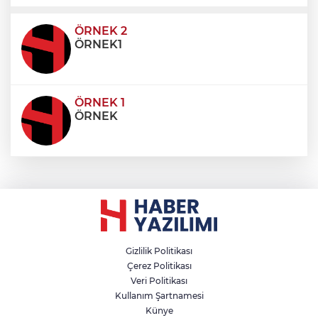
ultricies dictum. Donec id odio posuere,
condimentum eros et, faucibus sapien. Praese
ÖRNEK 2
ÖRNEK1
ÖRNEK 1
ÖRNEK
Gizlilik Politikası
Çerez Politikası
Veri Politikası
Kullanım Şartnamesi
Künye