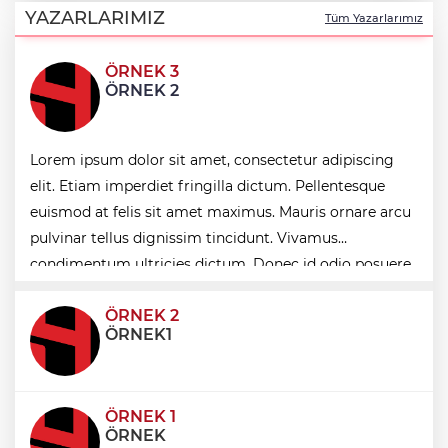
gıda denetimi
YAZARLARIMIZ
Tüm Yazarlarımız
ÖRNEK 3
Bakan Gürlek Mumcu ailesiyle görüştü
ÖRNEK 2
Bursa'da 'Mahalle Şenlikleri'
Lorem ipsum dolor sit amet, consectetur adipiscing
Osmangazilileri eğlendiriyor
elit. Etiam imperdiet fringilla dictum. Pellentesque
euismod at felis sit amet maximus. Mauris ornare arcu
Düzce Yığılca'da Belediye Başkanı
pulvinar tellus dignissim tincidunt. Vivamus
Selami Savaş'a bir kapı daha kapandı!
condimentum ultricies dictum. Donec id odio posuere,
condimentum eros et, faucibus sapien. Praese
ÖRNEK 2
ÖRNEK1
ÖRNEK 1
ÖRNEK