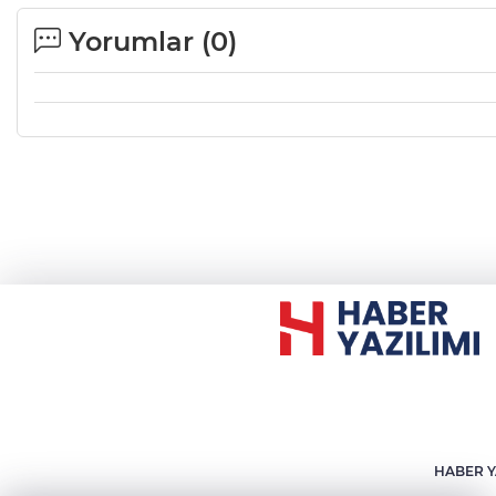
Yorumlar (
0
)
HABER Y