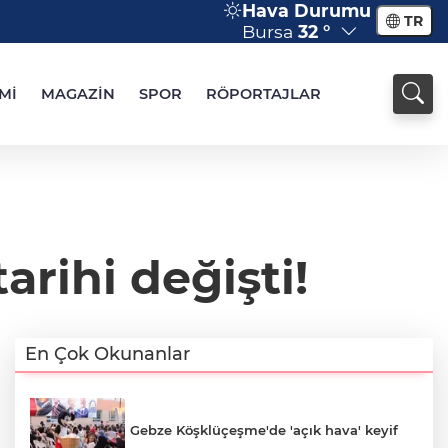
Hava Durumu
TR
Bursa
32 °
Mİ
MAGAZİN
SPOR
RÖPORTAJLAR
arihi değişti!
En Çok Okunanlar
Gebze Köşklüçeşme'de 'açık hava' keyif