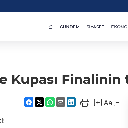
GÜNDEM
SİYASET
EKONO
i!
e Kupası Finalinin t
i!