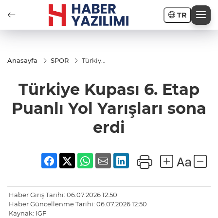
TR
Anasayfa
SPOR
Türkiye
Kupası
6. Etap
Türkiye Kupası 6. Etap
Puanlı
Yol
Yarışları
Puanlı Yol Yarışları sona
sona
erdi
erdi
Haber Giriş Tarihi: 06.07.2026 12:50
Haber Güncellenme Tarihi: 06.07.2026 12:50
Kaynak: IGF