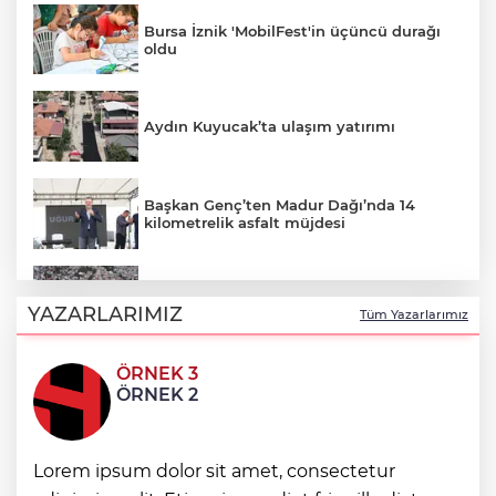
Bursa İznik 'MobilFest'in üçüncü durağı
oldu
Aydın Kuyucak’ta ulaşım yatırımı
Başkan Genç’ten Madur Dağı’nda 14
kilometrelik asfalt müjdesi
Manisa Salihli’de 4 caddeye sıcak asfalt
YAZARLARIMIZ
Tüm Yazarlarımız
ÖRNEK 3
AgroGreen Bursa'da 80 şehir, 13 ülke
ÖRNEK 2
ağırlayacak
Kıyılarda yeni dönem! Bakanlık işgallere
Lorem ipsum dolor sit amet, consectetur
karşı devrede