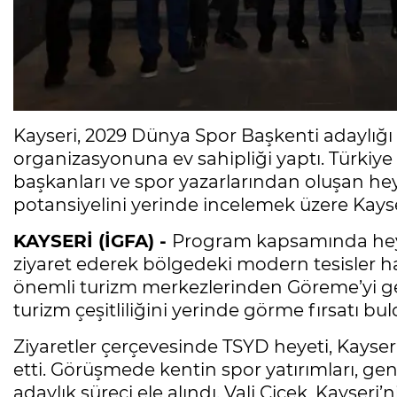
Kayseri, 2029 Dünya Spor Başkenti adaylığ
organizasyonuna ev sahipliği yaptı. Türkiye
başkanları ve spor yazarlarından oluşan heye
potansiyelini yerinde incelemek üzere Kayser
KAYSERİ (İGFA) -
Program kapsamında heyet
ziyaret ederek bölgedeki modern tesisler h
önemli turizm merkezlerinden Göreme’yi ge
turizm çeşitliliğini yerinde görme fırsatı bul
Ziyaretler çerçevesinde TSYD heyeti, Kayse
etti. Görüşmede kentin spor yatırımları, ge
adaylık süreci ele alındı. Vali Çiçek, Kayser