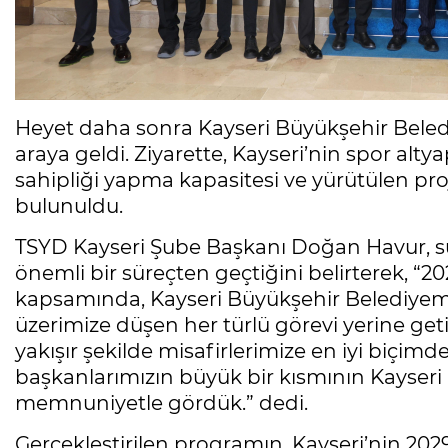
Heyet daha sonra Kayseri Büyükşehir Beled
araya geldi. Ziyarette, Kayseri’nin spor alty
sahipliği yapma kapasitesi ve yürütülen pr
bulunuldu.
TSYD Kayseri Şube Başkanı Doğan Havur, sür
önemli bir süreçten geçtiğini belirterek, “
kapsamında, Kayseri Büyükşehir Belediyemi
üzerimize düşen her türlü görevi yerine get
yakışır şekilde misafirlerimize en iyi biçimd
başkanlarımızın büyük bir kısmının Kayseri
memnuniyetle gördük.” dedi.
Gerçekleştirilen programın, Kayseri’nin 20