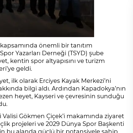
ı kapsamında önemli bir tanıtım
 Spor Yazarları Derneği (TSYD) şube
t, kentin spor altyapısını ve turizm
i’ye geldi.
, ilk olarak Erciyes Kayak Merkezi’ni
akkında bilgi aldı. Ardından Kapadokya’nın
zen heyet, Kayseri ve çevresinin sunduğu
du.
ri Valisi Gökmen Çiçek’i makamında ziyaret
nçlik projeleri ve 2029 Dünya Spor Başkenti
i’nin bu alanda güçlü bir potansiyele sahip