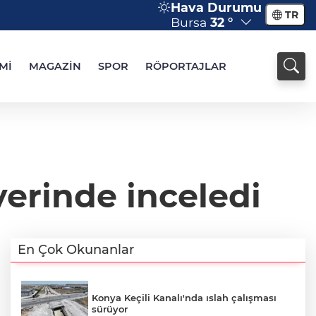
Hava Durumu
TR
Bursa
32 °
Mİ
MAGAZİN
SPOR
RÖPORTAJLAR
erinde inceledi
En Çok Okunanlar
Konya Keçili Kanalı'nda ıslah çalışması
sürüyor