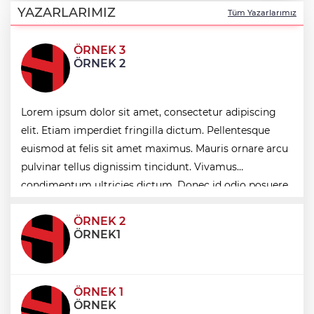
Gölü” büyüsü
YAZARLARIMIZ
Tüm Yazarlarımız
ÖRNEK 3
İstanbul Maltepe’de ilaçlama çalışmaları
ÖRNEK 2
sürüyor
Bursa Nilüfer'de Başkan Özdemir,
Lorem ipsum dolor sit amet, consectetur adipiscing
Esentepeliler’i dinledi
elit. Etiam imperdiet fringilla dictum. Pellentesque
euismod at felis sit amet maximus. Mauris ornare arcu
İzmir Efes Selçuk'ta engelsiz yaşamda
pulvinar tellus dignissim tincidunt. Vivamus
üreterek güçleniyorlar
condimentum ultricies dictum. Donec id odio posuere,
condimentum eros et, faucibus sapien. Praese
ÖRNEK 2
ÖRNEK1
ÖRNEK 1
ÖRNEK