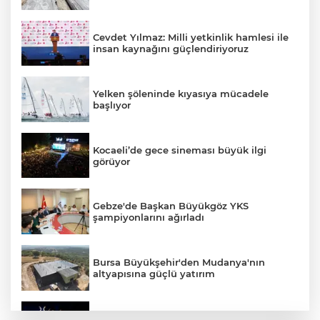
Cevdet Yılmaz: Milli yetkinlik hamlesi ile
insan kaynağını güçlendiriyoruz
Yelken şöleninde kıyasıya mücadele
başlıyor
Kocaeli’de gece sineması büyük ilgi
görüyor
Gebze'de Başkan Büyükgöz YKS
şampiyonlarını ağırladı
Bursa Büyükşehir'den Mudanya'nın
altyapısına güçlü yatırım
Denizli Opera ve Bale Günleri’nde “Kuğu