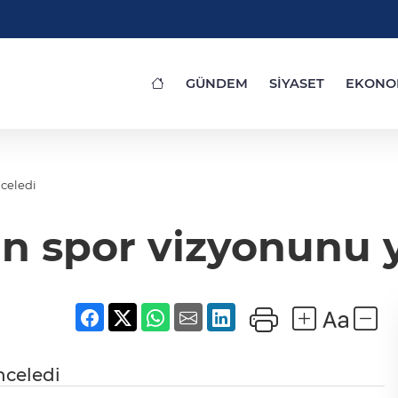
GÜNDEM
SİYASET
EKONO
nceledi
in spor vizyonunu y
nceledi