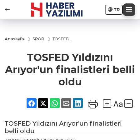
TR
Anasayfa
SPOR
TOSFED
Yıldızını
Arıyor'un
TOSFED Yıldızını
finalistleri
belli oldu
Arıyor'un finalistleri belli
oldu
TOSFED Yıldızını Arıyor'un finalistleri
belli oldu