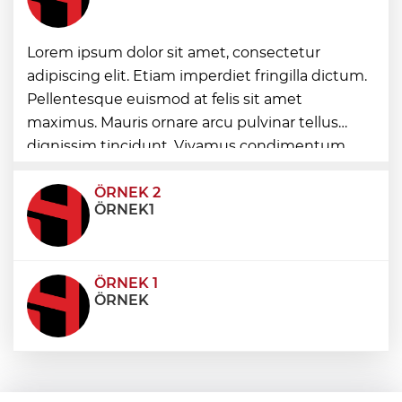
Lorem ipsum dolor sit amet, consectetur
Şampiyonlar, İETT ile İstanbul’da
adipiscing elit. Etiam imperdiet fringilla dictum.
Pellentesque euismod at felis sit amet
Ayvalık’ta üretici ve el emeği pazarı renk
maximus. Mauris ornare arcu pulvinar tellus
katıyor
dignissim tincidunt. Vivamus condimentum
ultricies dictum. Donec id odio posuere,
condimentum eros et, faucibus sapien. Praese
ÖRNEK 2
ÖRNEK1
ÖRNEK 1
ÖRNEK