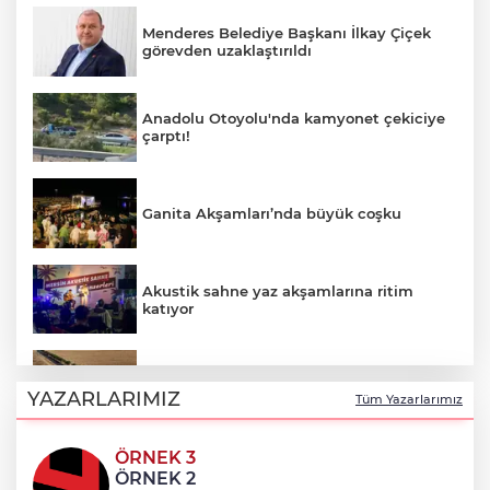
Menderes Belediye Başkanı İlkay Çiçek
görevden uzaklaştırıldı
Anadolu Otoyolu'nda kamyonet çekiciye
çarptı!
Ganita Akşamları’nda büyük coşku
Akustik sahne yaz akşamlarına ritim
katıyor
Kırsal yollara neşter
YAZARLARIMIZ
Tüm Yazarlarımız
ÖRNEK 3
Denizli'de 160 milyon TL’lik alt ve üstyapı
ÖRNEK 2
yatırımı