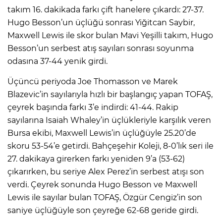
takım 16. dakikada farkı çift hanelere çıkardı: 27-37.
Hugo Besson’un üçlüğü sonrası Yiğitcan Saybir,
Maxwell Lewis ile skor bulan Mavi Yeşilli takım, Hugo
Besson’un serbest atış sayıları sonrası soyunma
odasına 37-44 yenik girdi.
Üçüncü periyoda Joe Thomasson ve Marek
Blazevic’in sayılarıyla hızlı bir başlangıç yapan TOFAŞ,
çeyrek başında farkı 3’e indirdi: 41-44. Rakip
sayılarına Isaiah Whaley’in üçlükleriyle karşılık veren
Bursa ekibi, Maxwell Lewis’in üçlüğüyle 25.20’de
skoru 53-54’e getirdi. Bahçeşehir Koleji, 8-0’lık seri ile
27. dakikaya girerken farkı yeniden 9’a (53-62)
çıkarırken, bu seriye Alex Perez’in serbest atışı son
verdi. Çeyrek sonunda Hugo Besson ve Maxwell
Lewis ile sayılar bulan TOFAŞ, Özgür Cengiz’in son
saniye üçlüğüyle son çeyreğe 62-68 geride girdi.