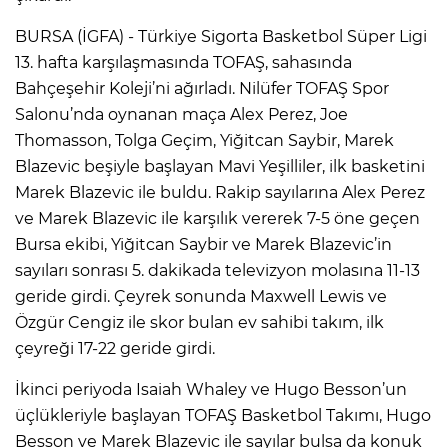
BURSA (İGFA) - Türkiye Sigorta Basketbol Süper Ligi
13. hafta karşılaşmasında TOFAŞ, sahasında
Bahçeşehir Koleji’ni ağırladı. Nilüfer TOFAŞ Spor
Salonu’nda oynanan maça Alex Perez, Joe
Thomasson, Tolga Geçim, Yiğitcan Saybir, Marek
Blazevic beşiyle başlayan Mavi Yeşilliler, ilk basketini
Marek Blazevic ile buldu. Rakip sayılarına Alex Perez
ve Marek Blazevic ile karşılık vererek 7-5 öne geçen
Bursa ekibi, Yiğitcan Saybir ve Marek Blazevic’in
sayıları sonrası 5. dakikada televizyon molasına 11-13
geride girdi. Çeyrek sonunda Maxwell Lewis ve
Özgür Cengiz ile skor bulan ev sahibi takım, ilk
çeyreği 17-22 geride girdi.
İkinci periyoda Isaiah Whaley ve Hugo Besson’un
üçlükleriyle başlayan TOFAŞ Basketbol Takımı, Hugo
Besson ve Marek Blazevic ile sayılar bulsa da konuk