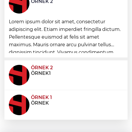
ÖRNEK 2
mahallelere yol yatırımı
İstanbul Beylikdüzü’nde yaz spor kursları
Lorem ipsum dolor sit amet, consectetur
devam ediyor
adipiscing elit. Etiam imperdiet fringilla dictum.
Pellentesque euismod at felis sit amet
Konya'da Başkan Altay öğrencilerin
maximus. Mauris ornare arcu pulvinar tellus
heyecanına ortak oldu
dignissim tincidunt. Vivamus condimentum
ultricies dictum. Donec id odio posuere,
condimentum eros et, faucibus sapien. Praese
ÖRNEK 2
ÖRNEK1
ÖRNEK 1
ÖRNEK