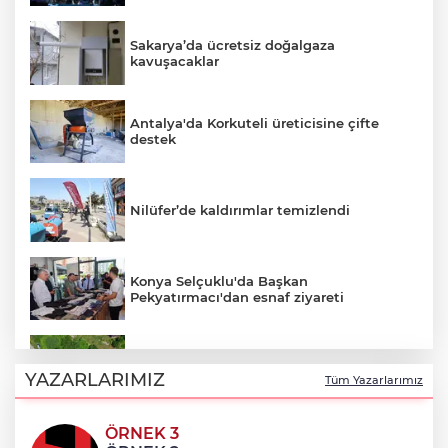
Sakarya’da ücretsiz doğalgaza
kavuşacaklar
Antalya'da Korkuteli üreticisine çifte
destek
Nilüfer’de kaldırımlar temizlendi
Konya Selçuklu'da Başkan
Pekyatırmacı'dan esnaf ziyareti
Ordu Perşembe’de mahalleler asfalt
konforuna kavuştu
YAZARLARIMIZ
Tüm Yazarlarımız
ÖRNEK 3
Eskişehir Büyükşehir’den kırsal