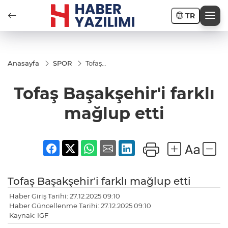
TR
Anasayfa
SPOR
Tofaş
Başakşehir'i
farklı
Tofaş Başakşehir'i farklı
mağlup etti
mağlup etti
Tofaş Başakşehir'i farklı mağlup etti
Haber Giriş Tarihi: 27.12.2025 09:10
Haber Güncellenme Tarihi: 27.12.2025 09:10
Kaynak: IGF