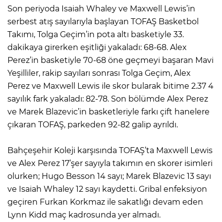
Son periyoda Isaiah Whaley ve Maxwell Lewis’in
serbest atış sayılarıyla başlayan TOFAŞ Basketbol
Takımı, Tolga Geçim’in pota altı basketiyle 33.
dakikaya girerken eşitliği yakaladı: 68-68. Alex
Perez’in basketiyle 70-68 öne geçmeyi başaran Mavi
Yeşilliler, rakip sayıları sonrası Tolga Geçim, Alex
Perez ve Maxwell Lewis ile skor bularak bitime 2.37 4
sayılık fark yakaladı: 82-78. Son bölümde Alex Perez
ve Marek Blazevic’in basketleriyle farkı çift hanelere
çıkaran TOFAŞ, parkeden 92-82 galip ayrıldı.
Bahçeşehir Koleji karşısında TOFAŞ’ta Maxwell Lewis
ve Alex Perez 17’şer sayıyla takımın en skorer isimleri
olurken; Hugo Besson 14 sayı; Marek Blazevic 13 sayı
ve Isaiah Whaley 12 sayı kaydetti. Gribal enfeksiyon
geçiren Furkan Korkmaz ile sakatlığı devam eden
Lynn Kidd maç kadrosunda yer almadı.