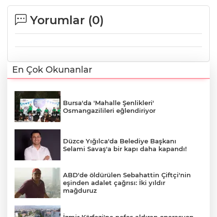
Yorumlar (
0
)
En Çok Okunanlar
Bursa'da 'Mahalle Şenlikleri'
Osmangazilileri eğlendiriyor
Düzce Yığılca'da Belediye Başkanı
Selami Savaş'a bir kapı daha kapandı!
ABD'de öldürülen Sebahattin Çiftçi'nin
eşinden adalet çağrısı: İki yıldır
mağduruz
İzmir Körfezi'ne nefes aldıran operasyon...