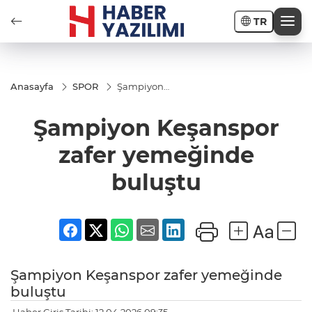
TR
Anasayfa
SPOR
Şampiyon
Keşanspor
zafer
Şampiyon Keşanspor
yemeğinde
buluştu
zafer yemeğinde
buluştu
Şampiyon Keşanspor zafer yemeğinde
buluştu