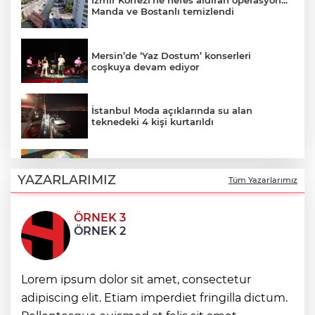
Manda ve Bostanlı temizlendi
Mersin’de ‘Yaz Dostum’ konserleri
coşkuya devam ediyor
İstanbul Moda açıklarında su alan
teknedeki 4 kişi kurtarıldı
E-KİP’e Türkiye’nin Dijital Dönüşüm
Ödülü... Kamu kategorisinde zirvede
YAZARLARIMIZ
Tüm Yazarlarımız
ÖRNEK 3
Mylasa Band Ören’de coşkulu konser
ÖRNEK 2
verdi
İstanbul Maltepe’de zincir marketlere sıkı
Lorem ipsum dolor sit amet, consectetur
denetim
adipiscing elit. Etiam imperdiet fringilla dictum.