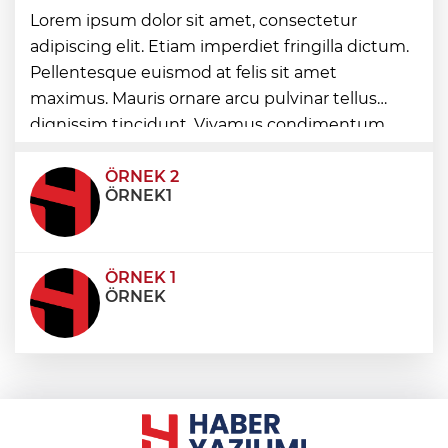
Bursa'da rahvan atları şampiyonluğa
Lorem ipsum dolor sit amet, consectetur
koştu
adipiscing elit. Etiam imperdiet fringilla dictum.
Pellentesque euismod at felis sit amet
Havacılıkta Türkiye farkı...
maximus. Mauris ornare arcu pulvinar tellus
Havalimanlarında 7 ayda 138,7 milyon
yolcu
dignissim tincidunt. Vivamus condimentum
ultricies dictum. Donec id odio posuere,
condimentum eros et, faucibus sapien. Praese
ÖRNEK 2
ÖRNEK1
ÖRNEK 1
ÖRNEK