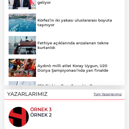
geliyor
Körfez’in iki yakası uluslararası boyuta
taşınıyor
Fethiye açıklarında arızalanan tekne
kurtarıldı
Aydınlı milli atlet Koray Uygun, U20
Dünya Şampiyonası’nda yarı finalde
J70 Türkiye Turu 3. ayakta Team
Nautique Yachting şampiyonluğu elde
YAZARLARIMIZ
Tüm Yazarlarımız
etti
ÖRNEK 3
Bursa’da 700 yıllık ruh marşlarla
ÖRNEK 2
yaşatılıyor