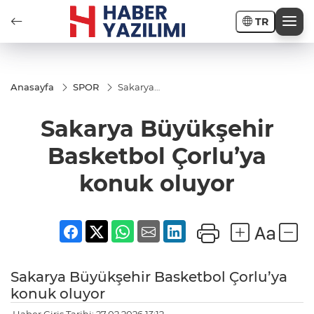
TR
Anasayfa
SPOR
Sakarya
Büyükşehir
Basketbol
Sakarya Büyükşehir
Çorlu’ya
konuk
oluyor
Basketbol Çorlu’ya
konuk oluyor
Sakarya Büyükşehir Basketbol Çorlu’ya
konuk oluyor