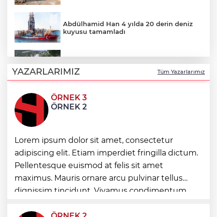
Abdülhamid Han 4 yılda 20 derin deniz
kuyusu tamamladı
Manisa Büyükşehir’den Kula’da 12,5
kilometrelik yol hamlesi
YAZARLARIMIZ
Tüm Yazarlarımız
ÖRNEK 3
Böbrekleri sessizce tehdit eden üç
ÖRNEK 2
hastalık
Avcılar açıklarında tekne arızası 6 kişi
Lorem ipsum dolor sit amet, consectetur
kurtarıldı
adipiscing elit. Etiam imperdiet fringilla dictum.
Pellentesque euismod at felis sit amet
maximus. Mauris ornare arcu pulvinar tellus
“Zorba” Balesi Hierapolis’te sahnelendi
dignissim tincidunt. Vivamus condimentum
ultricies dictum. Donec id odio posuere,
condimentum eros et, faucibus sapien. Praese
ÖRNEK 2