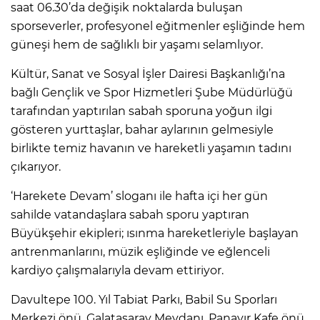
saat 06.30’da değişik noktalarda buluşan
sporseverler, profesyonel eğitmenler eşliğinde hem
güneşi hem de sağlıklı bir yaşamı selamlıyor.
Kültür, Sanat ve Sosyal İşler Dairesi Başkanlığı’na
bağlı Gençlik ve Spor Hizmetleri Şube Müdürlüğü
tarafından yaptırılan sabah sporuna yoğun ilgi
gösteren yurttaşlar, bahar aylarının gelmesiyle
birlikte temiz havanın ve hareketli yaşamın tadını
çıkarıyor.
‘Harekete Devam’ sloganı ile hafta içi her gün
sahilde vatandaşlara sabah sporu yaptıran
Büyükşehir ekipleri; ısınma hareketleriyle başlayan
antrenmanlarını, müzik eşliğinde ve eğlenceli
kardiyo çalışmalarıyla devam ettiriyor.
Davultepe 100. Yıl Tabiat Parkı, Babil Su Sporları
Merkezi önü, Galatasaray Meydanı, Panayır Kafe önü,