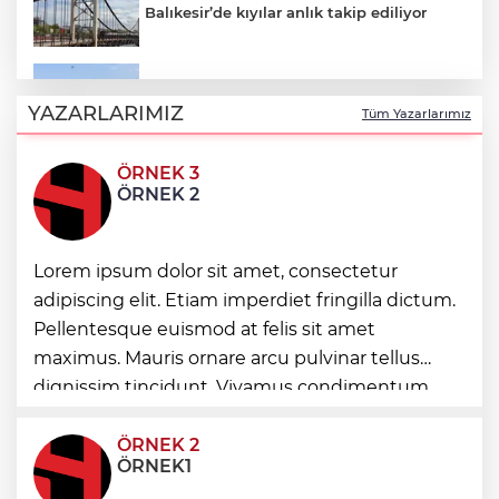
Balıkesir’de kıyılar anlık takip ediliyor
“Bu Kampta Hayat Var” projesi özel
bireylere yaz tatili sunuyor
YAZARLARIMIZ
Tüm Yazarlarımız
ÖRNEK 3
Trabzonspor'a büyük destek
ÖRNEK 2
Eskişehir'de kırsal mahallelere yeni su
Lorem ipsum dolor sit amet, consectetur
depoları
adipiscing elit. Etiam imperdiet fringilla dictum.
Pellentesque euismod at felis sit amet
Antalya Büyükşehir’den Kemer’e çevre
maximus. Mauris ornare arcu pulvinar tellus
düzenleme
dignissim tincidunt. Vivamus condimentum
ultricies dictum. Donec id odio posuere,
condimentum eros et, faucibus sapien. Praese
ÖRNEK 2
ÖRNEK1