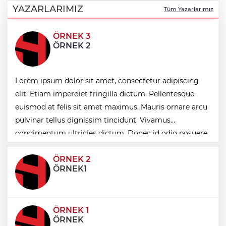
birliği
YAZARLARIMIZ
Tüm Yazarlarımız
ÖRNEK 3
İpsala OSB'nin gelişimi için kritik ziyaret
ÖRNEK 2
Bursa Büyükşehir Harmancık’ta da yolları
Lorem ipsum dolor sit amet, consectetur adipiscing
yeniliyor
elit. Etiam imperdiet fringilla dictum. Pellentesque
euismod at felis sit amet maximus. Mauris ornare arcu
pulvinar tellus dignissim tincidunt. Vivamus
Ağrı'da toplu sünnet şöleni
condimentum ultricies dictum. Donec id odio posuere,
condimentum eros et, faucibus sapien. Praese
ÖRNEK 2
ÖRNEK1
ÖRNEK 1
ÖRNEK