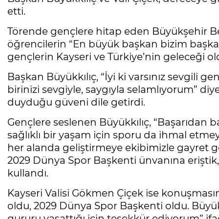
etti.
Törende gençlere hitap eden Büyükşehir B
öğrencilerin “En büyük başkan bizim başka
gençlerin Kayseri ve Türkiye’nin geleceği o
Başkan Büyükkılıç, “İyi ki varsınız sevgili g
birinizi sevgiyle, saygıyla selamlıyorum” d
duyduğu güveni dile getirdi.
Gençlere seslenen Büyükkılıç, “Başarıdan b
sağlıklı bir yaşam için sporu da ihmal etmey
her alanda geliştirmeye ekibimizle gayret g
2029 Dünya Spor Başkenti ünvanına eriştik, 
kullandı.
Kayseri Valisi Gökmen Çiçek ise konuşmasın
oldu, 2029 Dünya Spor Başkenti oldu. Büyü
gururu yaşattığı için teşekkür ediyorum” ifad