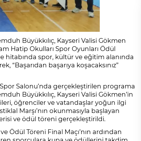
emduh Büyükkılıç, Kayseri Valisi Gökmen
İmam Hatip Okulları Spor Oyunları Ödül
re hitabında spor, kültür ve eğitim alanında
rek, “Başarıdan başarıya koşacaksınız”
 Spor Salonu’nda gerçekleştirilen programa
emduh Büyükkılıç, Kayseri Valisi Gökmen’in
ileri, öğrenciler ve vatandaşlar yoğun ilgi
stiklal Marşı’nın okunmasıyla başlayan
si ve ödül töreni gerçekleştirildi.
ve Ödül Töreni Final Maçı’nın ardından
iren sporculara kupa ve ödüllerini takdim