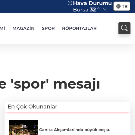
Hava Durumu
TR
Bursa
32 °
Mİ
MAGAZİN
SPOR
RÖPORTAJLAR
 'spor' mesajı
En Çok Okunanlar
Ganita Akşamları’nda büyük coşku