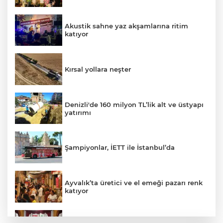
Akustik sahne yaz akşamlarına ritim
katıyor
Kırsal yollara neşter
Denizli'de 160 milyon TL’lik alt ve üstyapı
yatırımı
Şampiyonlar, İETT ile İstanbul’da
Ayvalık’ta üretici ve el emeği pazarı renk
katıyor
DAĞDER ve BUMEV'den eğitim için güç