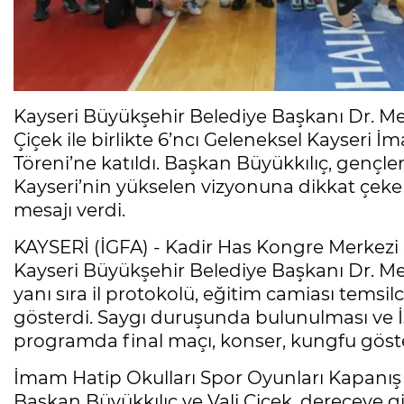
Kayseri Büyükşehir Belediye Başkanı Dr. M
Çiçek ile birlikte 6’ncı Geleneksel Kayseri 
Töreni’ne katıldı. Başkan Büyükkılıç, gençle
Kayseri’nin yükselen vizyonuna dikkat çeke
mesajı verdi.
KAYSERİ (İGFA) - Kadir Has Kongre Merkezi
Kayseri Büyükşehir Belediye Başkanı Dr. M
yanı sıra il protokolü, eğitim camiası temsilc
gösterdi. Saygı duruşunda bulunulması ve İ
programda final maçı, konser, kungfu gösteri
İmam Hatip Okulları Spor Oyunları Kapanış 
Başkan Büyükkılıç ve Vali Çiçek, dereceye g