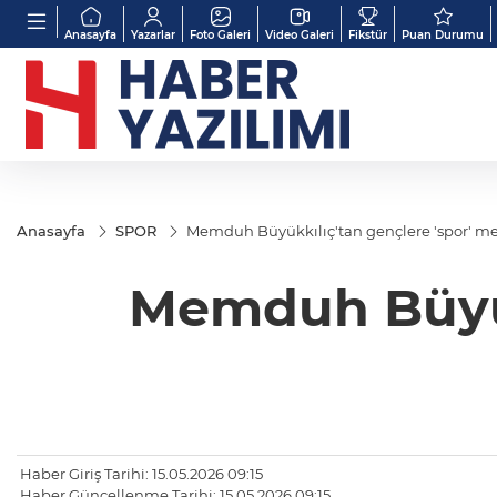
Anasayfa
Yazarlar
Foto Galeri
Video Galeri
Fikstür
Puan Durumu
Anasayfa
SPOR
Memduh Büyükkılıç'tan gençlere 'spor' me
Memduh Büyükk
Haber Giriş Tarihi: 15.05.2026 09:15
Haber Güncellenme Tarihi: 15.05.2026 09:15