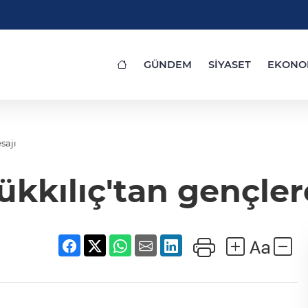
GÜNDEM
SİYASET
EKONO
sajı
ılıç'tan gençlere