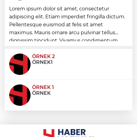
Lorem ipsum dolor sit amet, consectetur
Carettalar yeni sezona hırslı başladı
adipiscing elit. Etiam imperdiet fringilla dictum.
Pellentesque euismod at felis sit amet
Balıkesir'de Kepsut’a Kent Lokantası ve
maximus. Mauris ornare arcu pulvinar tellus
altyapı desteği
dignissim tincidunt. Vivamus condimentum
ultricies dictum. Donec id odio posuere,
condimentum eros et, faucibus sapien. Praese
ÖRNEK 2
ÖRNEK1
ÖRNEK 1
ÖRNEK