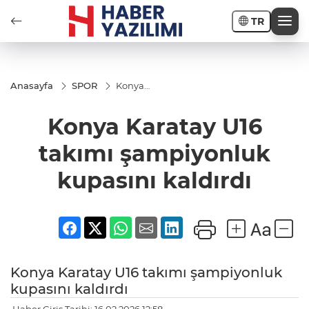
TR
Anasayfa
SPOR
Konya
Karatay U16
takımı
Konya Karatay U16
şampiyonluk
kupasını
kaldırdı
takımı şampiyonluk
kupasını kaldırdı
Konya Karatay U16 takımı şampiyonluk
kupasını kaldırdı