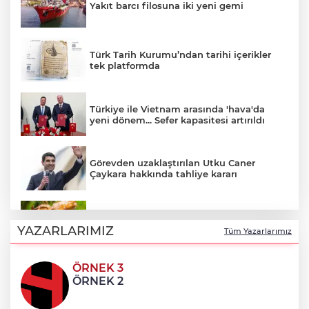
Yakıt barcı filosuna iki yeni gemi
Türk Tarih Kurumu’ndan tarihi içerikler
tek platformda
Türkiye ile Vietnam arasında 'hava'da
yeni dönem... Sefer kapasitesi artırıldı
Görevden uzaklaştırılan Utku Caner
Çaykara hakkında tahliye kararı
Fındık alım fiyatları açıklandı... Alımlar 24
Ağustos'ta başlıyor
YAZARLARIMIZ
Tüm Yazarlarımız
ÖRNEK 3
6 yıl önceki kaçak avın failleri tespit
ÖRNEK 2
edildi! 5 yaban keçisi için ceza uygulandı