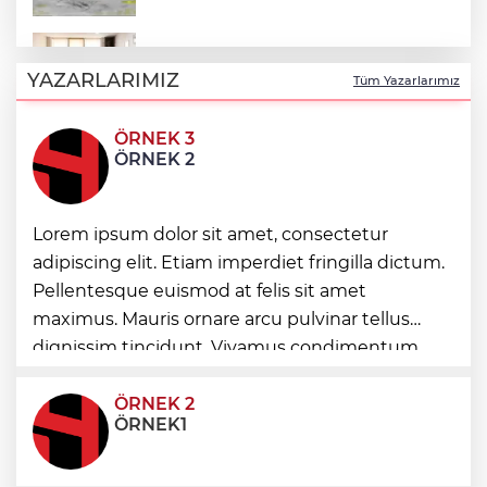
Keşan Kent Konseyi'nden muhtarlara
nezaket ziyareti
YAZARLARIMIZ
Tüm Yazarlarımız
ÖRNEK 3
İstanbul Maltepe’de çocuklar kitapların
ÖRNEK 2
renkli dünyasında
Lorem ipsum dolor sit amet, consectetur
Edirne Keşan’dan Elazığ'a gönül köprüsü
adipiscing elit. Etiam imperdiet fringilla dictum.
Pellentesque euismod at felis sit amet
Bursa Tabip Odası: Hekimlik 5 dakikaya
maximus. Mauris ornare arcu pulvinar tellus
sığmaz
dignissim tincidunt. Vivamus condimentum
ultricies dictum. Donec id odio posuere,
condimentum eros et, faucibus sapien. Praese
ÖRNEK 2
ÖRNEK1