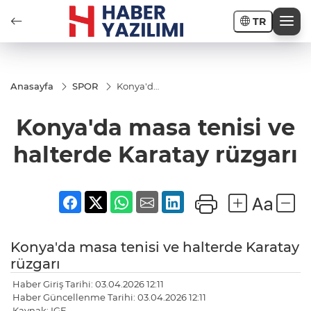
TR
Anasayfa
SPOR
Konya'da
masa
tenisi ve
Konya'da masa tenisi ve
halterde
Karatay
rüzgarı
halterde Karatay rüzgarı
Konya'da masa tenisi ve halterde Karatay
rüzgarı
Haber Giriş Tarihi: 03.04.2026 12:11
Haber Güncellenme Tarihi: 03.04.2026 12:11
Kaynak: IGF