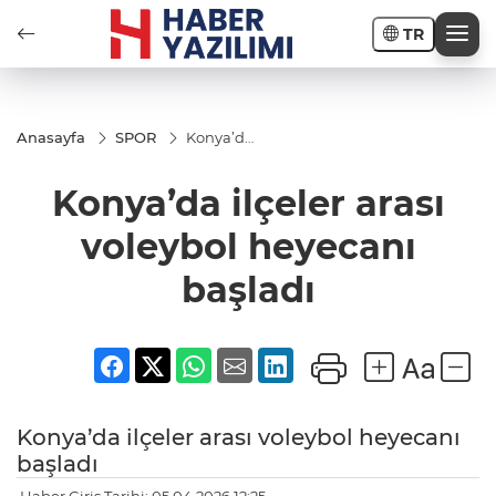
TR
Anasayfa
SPOR
Konya’da
ilçeler
arası
Konya’da ilçeler arası
voleybol
heyecanı
başladı
voleybol heyecanı
başladı
Konya’da ilçeler arası voleybol heyecanı
başladı