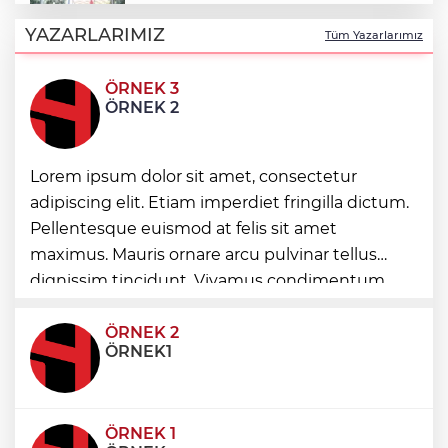
Arbil Akın kadın muhtarlarla buluştu
YAZARLARIMIZ
Tüm Yazarlarımız
ÖRNEK 3
Antalya Konyaaltı’nın merkez ve yayla
ÖRNEK 2
yolları yenilenecek
Balıkesir Büyükşehir altyapıda hız
Lorem ipsum dolor sit amet, consectetur
kesmiyor
adipiscing elit. Etiam imperdiet fringilla dictum.
Pellentesque euismod at felis sit amet
Antalya Büyükşehir zor gününde de
maximus. Mauris ornare arcu pulvinar tellus
vatandaşın yanında
dignissim tincidunt. Vivamus condimentum
ultricies dictum. Donec id odio posuere,
condimentum eros et, faucibus sapien. Praese
ÖRNEK 2
ÖRNEK1
ÖRNEK 1