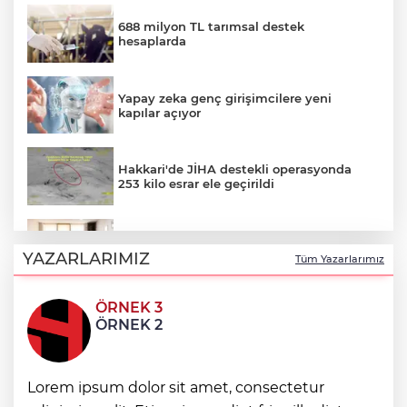
688 milyon TL tarımsal destek
hesaplarda
Yapay zeka genç girişimcilere yeni
kapılar açıyor
Hakkari'de JİHA destekli operasyonda
253 kilo esrar ele geçirildi
Keşan Kent Konseyi'nden muhtarlara
nezaket ziyareti
YAZARLARIMIZ
Tüm Yazarlarımız
ÖRNEK 3
İstanbul Maltepe’de çocuklar kitapların
ÖRNEK 2
renkli dünyasında
Lorem ipsum dolor sit amet, consectetur
Edirne Keşan’dan Elazığ'a gönül köprüsü