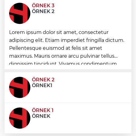
ÖRNEK 3
Kocaeli'de Dilovası Kent Meydanı hızlandı
ÖRNEK 2
Lorem ipsum dolor sit amet, consectetur
Bursa Nilüfer’e 7 yeni park kazandırılıyor
adipiscing elit. Etiam imperdiet fringilla dictum.
Pellentesque euismod at felis sit amet
İzmir Güzelbahçe Zabıtası'ndan kapsamlı
maximus. Mauris ornare arcu pulvinar tellus
gıda denetimi
dignissim tincidunt. Vivamus condimentum
ultricies dictum. Donec id odio posuere,
condimentum eros et, faucibus sapien. Praese
ÖRNEK 2
ÖRNEK1
ÖRNEK 1
ÖRNEK