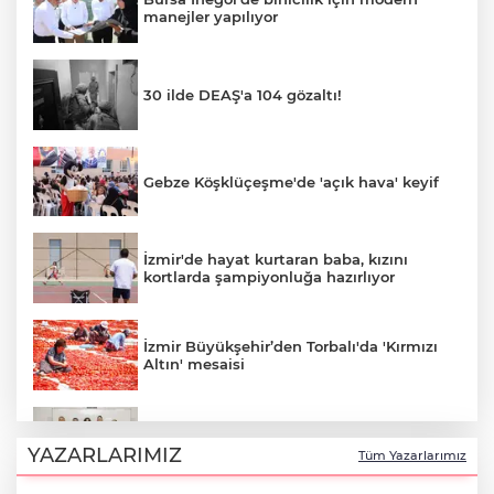
manejler yapılıyor
30 ilde DEAŞ'a 104 gözaltı!
Gebze Köşklüçeşme'de 'açık hava' keyif
İzmir'de hayat kurtaran baba, kızını
kortlarda şampiyonluğa hazırlıyor
İzmir Büyükşehir’den Torbalı'da 'Kırmızı
Altın' mesaisi
Mersin'de Kurs Merkezleri LGS’de büyük
başarıya imza attı
YAZARLARIMIZ
Tüm Yazarlarımız