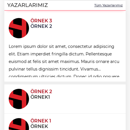
253 kilo esrar ele geçirildi
YAZARLARIMIZ
Tüm Yazarlarımız
ÖRNEK 3
Keşan Kent Konseyi'nden muhtarlara
ÖRNEK 2
nezaket ziyareti
İstanbul Maltepe’de çocuklar kitapların
Lorem ipsum dolor sit amet, consectetur adipiscing
renkli dünyasında
elit. Etiam imperdiet fringilla dictum. Pellentesque
euismod at felis sit amet maximus. Mauris ornare arcu
pulvinar tellus dignissim tincidunt. Vivamus
Edirne Keşan’dan Elazığ'a gönül köprüsü
condimentum ultricies dictum. Donec id odio posuere,
condimentum eros et, faucibus sapien. Praese
ÖRNEK 2
ÖRNEK1
ÖRNEK 1
ÖRNEK