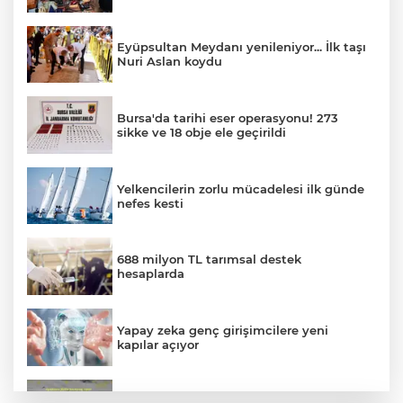
Eyüpsultan Meydanı yenileniyor... İlk taşı
Nuri Aslan koydu
Bursa'da tarihi eser operasyonu! 273
sikke ve 18 obje ele geçirildi
Yelkencilerin zorlu mücadelesi ilk günde
nefes kesti
688 milyon TL tarımsal destek
hesaplarda
Yapay zeka genç girişimcilere yeni
kapılar açıyor
Hakkari'de JİHA destekli operasyonda