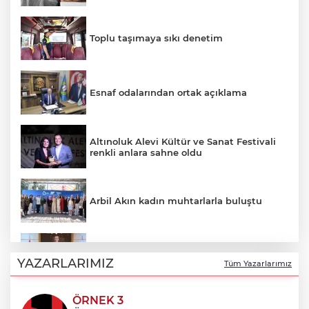
Toplu taşımaya sıkı denetim
Esnaf odalarından ortak açıklama
Altınoluk Alevi Kültür ve Sanat Festivali
renkli anlara sahne oldu
Arbil Akın kadın muhtarlarla buluştu
Antalya Konyaaltı’nın merkez ve yayla
yolları yenilenecek
YAZARLARIMIZ
Tüm Yazarlarımız
ÖRNEK 3
Balıkesir Büyükşehir altyapıda hız