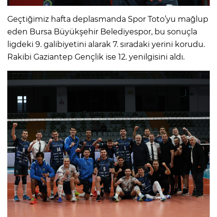
Geçtiğimiz hafta deplasmanda Spor Toto’yu mağlup
eden Bursa Büyükşehir Belediyespor, bu sonuçla
ligdeki 9. galibiyetini alarak 7. sıradaki yerini korudu.
Rakibi Gaziantep Gençlik ise 12. yenilgisini aldı.