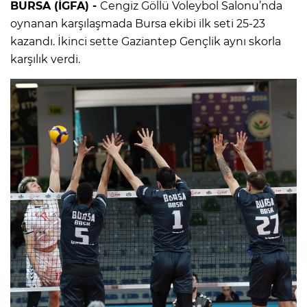
BURSA (İGFA) -
Cengiz Göllü Voleybol Salonu’nda
oynanan karşılaşmada Bursa ekibi ilk seti 25-23
kazandı. İkinci sette Gaziantep Gençlik aynı skorla
karşılık verdi.