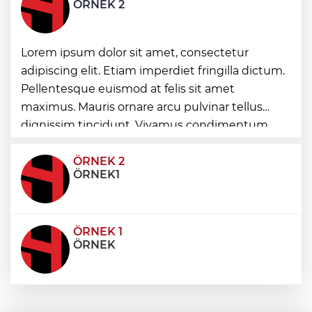
ÖRNEK 2
kesmiyor
Antalya Büyükşehir zor gününde de
Lorem ipsum dolor sit amet, consectetur
vatandaşın yanında
adipiscing elit. Etiam imperdiet fringilla dictum.
Pellentesque euismod at felis sit amet
Kırgız Cumhuriyeti Antalya Başkonsolosu
maximus. Mauris ornare arcu pulvinar tellus
Başkan Vekili Özdemir’i ziyaret etti
dignissim tincidunt. Vivamus condimentum
ultricies dictum. Donec id odio posuere,
condimentum eros et, faucibus sapien. Praese
ÖRNEK 2
ÖRNEK1
ÖRNEK 1
ÖRNEK