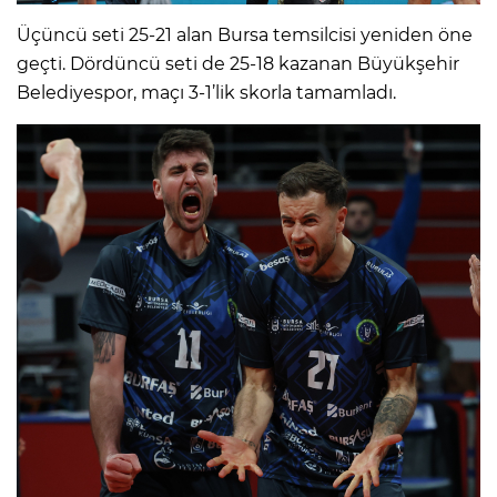
Üçüncü seti 25-21 alan Bursa temsilcisi yeniden öne
geçti. Dördüncü seti de 25-18 kazanan Büyükşehir
Belediyespor, maçı 3-1’lik skorla tamamladı.