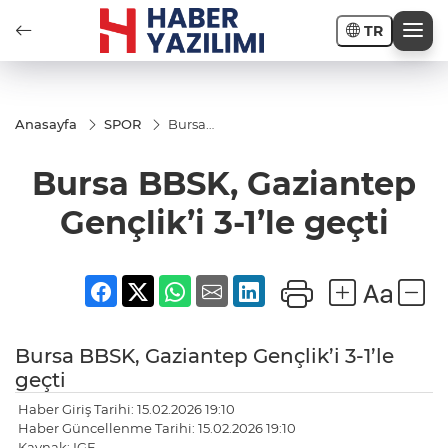
TR
Anasayfa
SPOR
Bursa
BBSK,
Gaziantep
Bursa BBSK, Gaziantep
Gençlik’i
3-1’le geçti
Gençlik’i 3-1’le geçti
Bursa BBSK, Gaziantep Gençlik’i 3-1’le
geçti
Haber Giriş Tarihi: 15.02.2026 19:10
Haber Güncellenme Tarihi: 15.02.2026 19:10
Kaynak: IGF