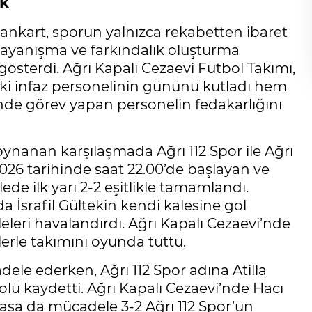
IK
pankart, sporun yalnızca rekabetten ibaret
ayanışma ve farkındalık oluşturma
sterdi. Ağrı Kapalı Cezaevi Futbol Takımı,
ki infaz personelinin gününü kutladı hem
nde görev yapan personelin fedakarlığını
ynanan karşılaşmada Ağrı 112 Spor ile Ağrı
 2026 tarihinde saat 22.00’de başlayan ve
e ilk yarı 2-2 eşitlikle tamamlandı.
a İsrafil Gültekin kendi kalesine gol
eleri havalandırdı. Ağrı Kapalı Cezaevi’nde
llerle takımını oyunda tuttu.
dele ederken, Ağrı 112 Spor adına Atilla
lü kaydetti. Ağrı Kapalı Cezaevi’nde Hacı
lasa da mücadele 3-2 Ağrı 112 Spor’un