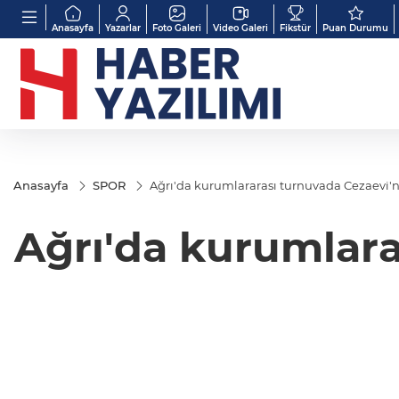
Anasayfa
Yazarlar
Foto Galeri
Video Galeri
Fikstür
Puan Durumu
Anasayfa
SPOR
Ağrı'da kurumlararası turnuvada Cezaevi'
Ağrı'da kurumlara