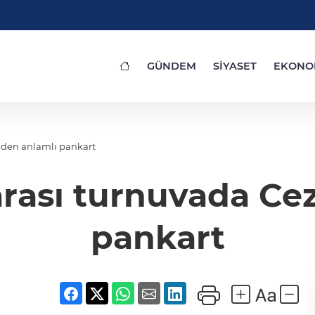
GÜNDEM
SİYASET
EKONO
nden anlamlı pankart
rası turnuvada Ce
pankart