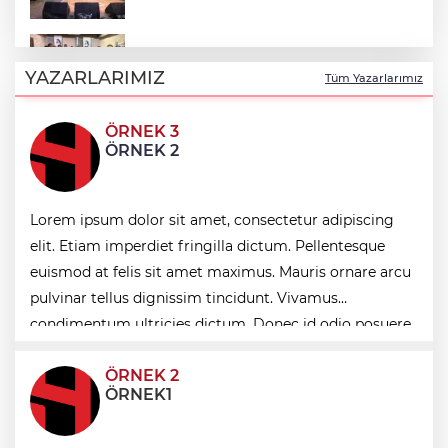
Mühendis Tek-Sen Bayındırlık’tan tarihi
adım: İlk şube Diyarbakır’da açıldı
YAZARLARIMIZ
Tüm Yazarlarımız
ÖRNEK 3
Muğla Milas'ta "Mylasa Band" izdihamı
ÖRNEK 2
Uludağ İçecek, 1. FC Nürnberg’in resmi
Lorem ipsum dolor sit amet, consectetur adipiscing
sponsoru oldu
elit. Etiam imperdiet fringilla dictum. Pellentesque
euismod at felis sit amet maximus. Mauris ornare arcu
pulvinar tellus dignissim tincidunt. Vivamus
VakıfBank, Vanja Ivanovic’i transfer etti
condimentum ultricies dictum. Donec id odio posuere,
condimentum eros et, faucibus sapien. Praese
ÖRNEK 2
ÖRNEK1