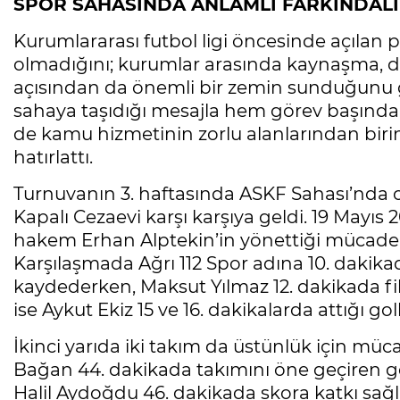
SPOR SAHASINDA ANLAMLI FARKINDAL
Kurumlararası futbol ligi öncesinde açılan 
olmadığını; kurumlar arasında kaynaşma, d
açısından da önemli bir zemin sunduğunu gö
sahaya taşıdığı mesajla hem görev başında
de kamu hizmetinin zorlu alanlarından biri
hatırlattı.
Turnuvanın 3. haftasında ASKF Sahası’nda o
Kapalı Cezaevi karşı karşıya geldi. 19 Mayıs
hakem Erhan Alptekin’in yönettiği mücadeled
Karşılaşmada Ağrı 112 Spor adına 10. dakikad
kaydederken, Maksut Yılmaz 12. dakikada fil
ise Aykut Ekiz 15 ve 16. dakikalarda attığı go
İkinci yarıda iki takım da üstünlük için müca
Bağan 44. dakikada takımını öne geçiren go
Halil Aydoğdu 46. dakikada skora katkı sağ