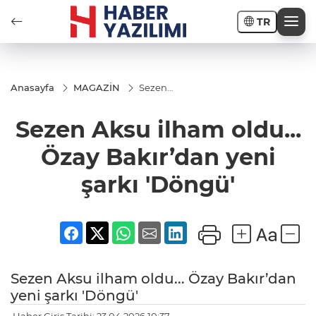
TR
Anasayfa
MAGAZİN
Sezen
Aksu
ilham
Sezen Aksu ilham oldu...
oldu...
Özay
Bakır’dan
Özay Bakır’dan yeni
yeni şarkı
'Döngü'
şarkı 'Döngü'
Sezen Aksu ilham oldu... Özay Bakır’dan
yeni şarkı 'Döngü'