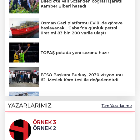
Bilecik'te Vali Sözer'den coğrafi işaretli
Kamber Biberi hasadı
Osman Gazi platformu Eylül'de göreve
başlayacak... Gabar’da günlük petrol
üretimi 83 bin 200 varile ulaştı
TOFAŞ potada yeni sezonu hazır
BTSO Başkanı Burkay, 2030 vizyonunu
62. Meslek Komitesi ile değerlendirdi
Balıkesir’de kıyılar anlık takip ediliyor
YAZARLARIMIZ
Tüm Yazarlarımız
ÖRNEK 3
“Bu Kampta Hayat Var” projesi özel
ÖRNEK 2
bireylere yaz tatili sunuyor