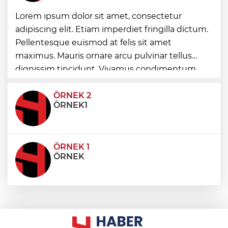
Lorem ipsum dolor sit amet, consectetur
Trabzonspor'a büyük destek
adipiscing elit. Etiam imperdiet fringilla dictum.
Pellentesque euismod at felis sit amet
Eskişehir'de kırsal mahallelere yeni su
maximus. Mauris ornare arcu pulvinar tellus
depoları
dignissim tincidunt. Vivamus condimentum
ultricies dictum. Donec id odio posuere,
condimentum eros et, faucibus sapien. Praese
ÖRNEK 2
ÖRNEK1
ÖRNEK 1
ÖRNEK