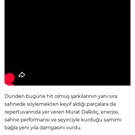
Dünden bugüne hit olmuş şarkılarının yanı sıra
sahnede söylemekten keyif aldığı parçalara da
repertuvarında yer veren Murat Dalkılıç, enerjisi,
sahne performansı ve seyirciyle kurduğu samimi
bağla yeni yıla damgasını vurdu.