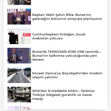
Başkan Vekili Şahin Biba: Bursa'nın
geleceğini bütüncül anlayışla planlıyoruz
Cumhurbaşkanı Erdoğan, Suudi
Arabistan yolcusu
Bursa’da TEKNOSAB KOBİ OSB tanıtıldı...
Bursa’nın kalkınma yolculuğunda yeni
dönem
Kocaeli Darıca’ya Büyükşehir'den modern
ulaşım yatırımı
MGK'dan 8 maddelik bildiri... Terörsüz
Türkiye, bölgesel güvenlik ve Gazze
mesajı