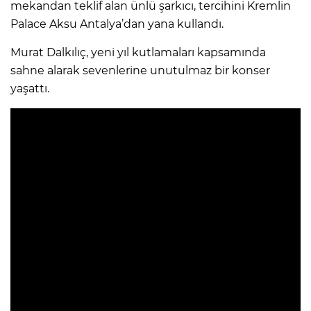
mekandan teklif alan ünlü şarkıcı, tercihini Kremlin
Palace Aksu Antalya’dan yana kullandı.
Murat Dalkılıç, yeni yıl kutlamaları kapsamında
sahne alarak sevenlerine unutulmaz bir konser
yaşattı.