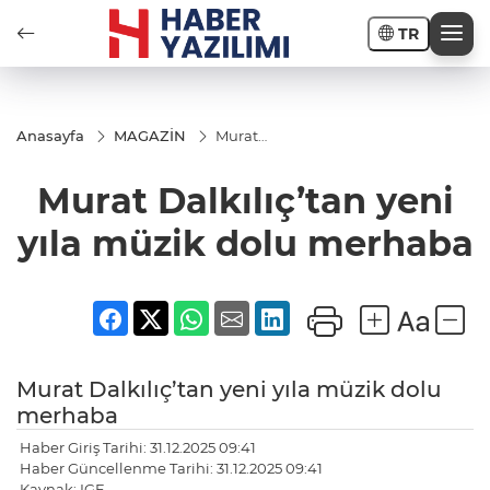
TR
Anasayfa
MAGAZİN
Murat
Dalkılıç’tan
yeni yıla
Murat Dalkılıç’tan yeni
müzik dolu
merhaba
yıla müzik dolu merhaba
Murat Dalkılıç’tan yeni yıla müzik dolu
merhaba
Haber Giriş Tarihi: 31.12.2025 09:41
Haber Güncellenme Tarihi: 31.12.2025 09:41
Kaynak: IGF