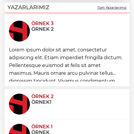
Yakıt barcı filosuna iki yeni gemi
YAZARLARIMIZ
Tüm Yazarlarımız
ÖRNEK 3
Türk Tarih Kurumu’ndan tarihi içerikler
ÖRNEK 2
tek platformda
Türkiye ile Vietnam arasında 'hava'da
Lorem ipsum dolor sit amet, consectetur
yeni dönem... Sefer kapasitesi artırıldı
adipiscing elit. Etiam imperdiet fringilla dictum.
Pellentesque euismod at felis sit amet
Görevden uzaklaştırılan Utku Caner
maximus. Mauris ornare arcu pulvinar tellus
Çaykara hakkında tahliye kararı
dignissim tincidunt. Vivamus condimentum
ultricies dictum. Donec id odio posuere,
condimentum eros et, faucibus sapien. Praese
ÖRNEK 2
ÖRNEK1
ÖRNEK 1
ÖRNEK