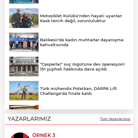
Motosiklet Kulübü'nden hayati uyarılar:
Kask tercih değil, zorunluluktur
Balıkesir’de kadın muhtarlar dayanışma
kahvaltısında
"Casperlar" suç örgütüne dev operasyon!
151 şüpheli hakkında dava açıldı
Türk mühendis Polatkan, DARPA Lift
Challenge'da finale kaldı
“Kocaeli Müze” yeni web sitesiyle
yayında
YAZARLARIMIZ
Tüm Yazarlarımız
ÖRNEK 3
Yenimuhacir Mezarlığı'na anlamlı hayrat