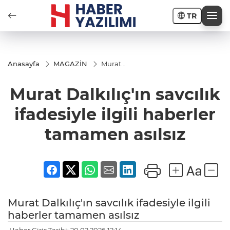
TR
Anasayfa
MAGAZİN
Murat
Dalkılıç'ın
savcılık
Murat Dalkılıç'ın savcılık
ifadesiyle
ilgili
haberler
ifadesiyle ilgili haberler
tamamen
asılsız
tamamen asılsız
Murat Dalkılıç'ın savcılık ifadesiyle ilgili
haberler tamamen asılsız