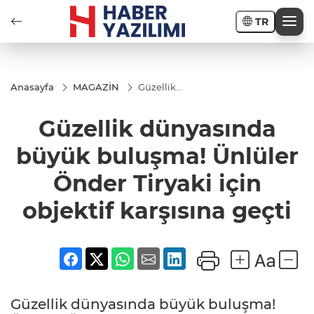
TR
Anasayfa
MAGAZİN
Güzellik
dünyasında
büyük
Güzellik dünyasında
buluşma!
Ünlüler
Önder
büyük buluşma! Ünlüler
Tiryaki için
objektif
Önder Tiryaki için
karşısına
geçti
objektif karşısına geçti
Güzellik dünyasında büyük buluşma!