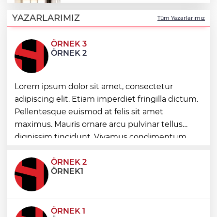
Keşan Kent Konseyi'nden muhtarlara
nezaket ziyareti
YAZARLARIMIZ
Tüm Yazarlarımız
ÖRNEK 3
İstanbul Maltepe’de çocuklar kitapların
ÖRNEK 2
renkli dünyasında
Lorem ipsum dolor sit amet, consectetur
Edirne Keşan’dan Elazığ'a gönül köprüsü
adipiscing elit. Etiam imperdiet fringilla dictum.
Pellentesque euismod at felis sit amet
Bursa Tabip Odası: Hekimlik 5 dakikaya
maximus. Mauris ornare arcu pulvinar tellus
sığmaz
dignissim tincidunt. Vivamus condimentum
ultricies dictum. Donec id odio posuere,
condimentum eros et, faucibus sapien. Praese
ÖRNEK 2
ÖRNEK1
ÖRNEK 1