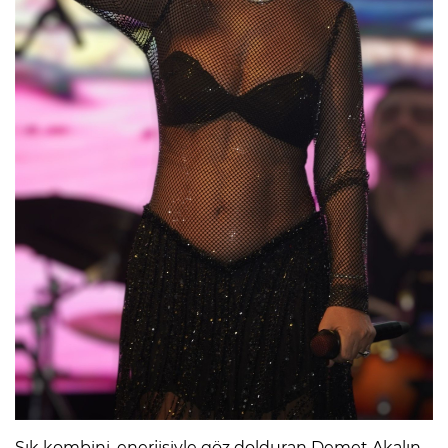
Şık kombini, enerjisiyle göz dolduran Demet Akalın,