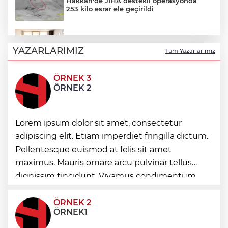
Hakkari'de JİHA destekli operasyonda
253 kilo esrar ele geçirildi
Keşan Kent Konseyi'nden muhtarlara
nezaket ziyareti
YAZARLARIMIZ
Tüm Yazarlarımız
ÖRNEK 3
İstanbul Maltepe’de çocuklar kitapların
ÖRNEK 2
renkli dünyasında
Lorem ipsum dolor sit amet, consectetur
Edirne Keşan’dan Elazığ'a gönül köprüsü
adipiscing elit. Etiam imperdiet fringilla dictum.
Pellentesque euismod at felis sit amet
Bursa Tabip Odası: Hekimlik 5 dakikaya
maximus. Mauris ornare arcu pulvinar tellus
sığmaz
dignissim tincidunt. Vivamus condimentum
ultricies dictum. Donec id odio posuere,
condimentum eros et, faucibus sapien. Praese
ÖRNEK 2
ÖRNEK1