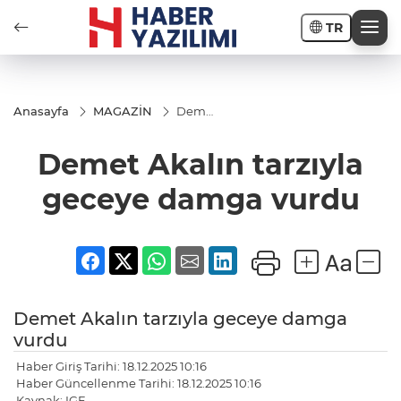
TR
Anasayfa
MAGAZİN
Demet
Akalın
tarzıyla
Demet Akalın tarzıyla
geceye
damga
vurdu
geceye damga vurdu
Demet Akalın tarzıyla geceye damga
vurdu
Haber Giriş Tarihi: 18.12.2025 10:16
Haber Güncellenme Tarihi: 18.12.2025 10:16
Kaynak: IGF