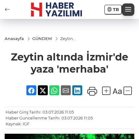
TR
Anasayfa
GÜNDEM
Zeytin
altında
İzmir'de
Zeytin altında İzmir'de
yaza
'merhaba'
yaza 'merhaba'
Haber Giriş Tarihi: 03.07.2026 11:05
Haber Güncellenme Tarihi: 03.07.2026 11:05
Kaynak: IGF