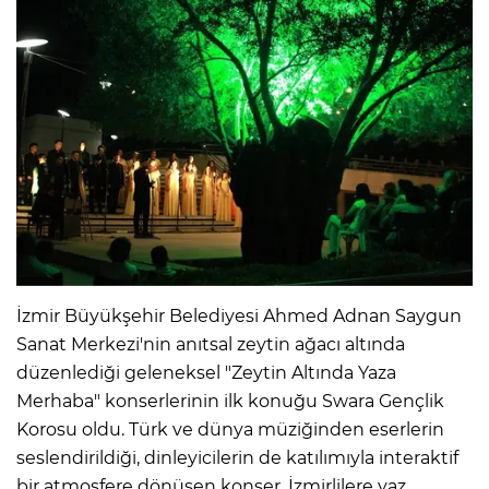
İzmir Büyükşehir Belediyesi Ahmed Adnan Saygun
Sanat Merkezi'nin anıtsal zeytin ağacı altında
düzenlediği geleneksel "Zeytin Altında Yaza
Merhaba" konserlerinin ilk konuğu Swara Gençlik
Korosu oldu. Türk ve dünya müziğinden eserlerin
seslendirildiği, dinleyicilerin de katılımıyla interaktif
bir atmosfere dönüşen konser, İzmirlilere yaz