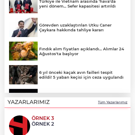
Türkiye ile Vietnam arasında 'hava'da
yeni dönem... Sefer kapasitesi artırıldı
Görevden uzaklaştırılan Utku Caner
Çaykara hakkında tahliye kararı
Fındık alım fiyatları açıklandı... Alımlar 24
Ağustos'ta başlıyor
6 yıl önceki kaçak avın failleri tespit
edildi! 5 yaban keçisi için ceza uygulandı
Carettalar yeni sezona hırslı başladı
YAZARLARIMIZ
Tüm Yazarlarımız
ÖRNEK 3
Balıkesir'de Kepsut’a Kent Lokantası ve
ÖRNEK 2
altyapı desteği