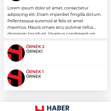
Samsun’da Alaçam'a yeni yaşam alanı
Lorem ipsum dolor sit amet, consectetur
kazandırıldı
adipiscing elit. Etiam imperdiet fringilla dictum.
Pellentesque euismod at felis sit amet
İstanbul İtfaiyesi’nden yangın riskine
maximus. Mauris ornare arcu pulvinar tellus
karşı videolu uyarı
dignissim tincidunt. Vivamus condimentum
ultricies dictum. Donec id odio posuere,
condimentum eros et, faucibus sapien. Praese
ÖRNEK 2
ÖRNEK1
ÖRNEK 1
ÖRNEK