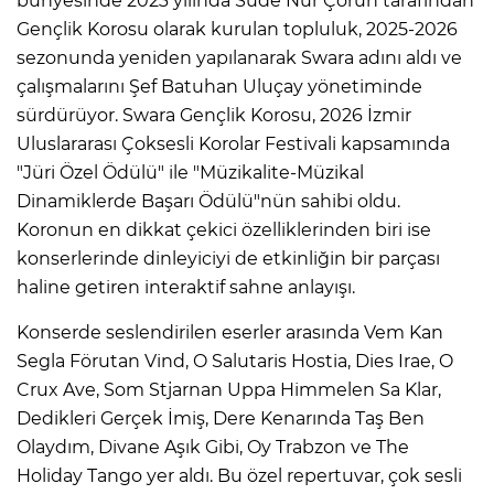
bünyesinde 2023 yılında Sude Nur Çoruh tarafından
Gençlik Korosu olarak kurulan topluluk, 2025-2026
sezonunda yeniden yapılanarak Swara adını aldı ve
çalışmalarını Şef Batuhan Uluçay yönetiminde
sürdürüyor. Swara Gençlik Korosu, 2026 İzmir
Uluslararası Çoksesli Korolar Festivali kapsamında
"Jüri Özel Ödülü" ile "Müzikalite-Müzikal
Dinamiklerde Başarı Ödülü"nün sahibi oldu.
Koronun en dikkat çekici özelliklerinden biri ise
konserlerinde dinleyiciyi de etkinliğin bir parçası
haline getiren interaktif sahne anlayışı.
Konserde seslendirilen eserler arasında Vem Kan
Segla Förutan Vind, O Salutaris Hostia, Dies Irae, O
Crux Ave, Som Stjarnan Uppa Himmelen Sa Klar,
Dedikleri Gerçek İmiş, Dere Kenarında Taş Ben
Olaydım, Divane Aşık Gibi, Oy Trabzon ve The
Holiday Tango yer aldı. Bu özel repertuvar, çok sesli