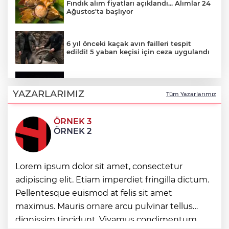
Fındık alım fiyatları açıklandı... Alımlar 24
Ağustos'ta başlıyor
6 yıl önceki kaçak avın failleri tespit
edildi! 5 yaban keçisi için ceza uygulandı
Carettalar yeni sezona hırslı başladı
YAZARLARIMIZ
Tüm Yazarlarımız
ÖRNEK 3
Balıkesir'de Kepsut’a Kent Lokantası ve
ÖRNEK 2
altyapı desteği
Samsun’da Alaçam'a yeni yaşam alanı
Lorem ipsum dolor sit amet, consectetur
kazandırıldı
adipiscing elit. Etiam imperdiet fringilla dictum.
Pellentesque euismod at felis sit amet
İstanbul İtfaiyesi’nden yangın riskine
maximus. Mauris ornare arcu pulvinar tellus
karşı videolu uyarı
dignissim tincidunt. Vivamus condimentum