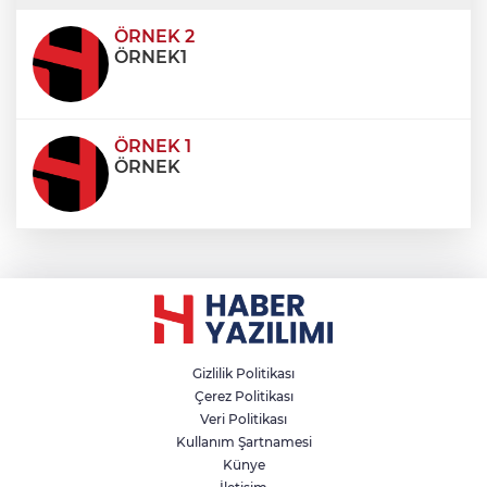
ultricies dictum. Donec id odio posuere,
condimentum eros et, faucibus sapien. Praese
ÖRNEK 2
ÖRNEK1
ÖRNEK 1
ÖRNEK
Gizlilik Politikası
Çerez Politikası
Veri Politikası
Kullanım Şartnamesi
Künye