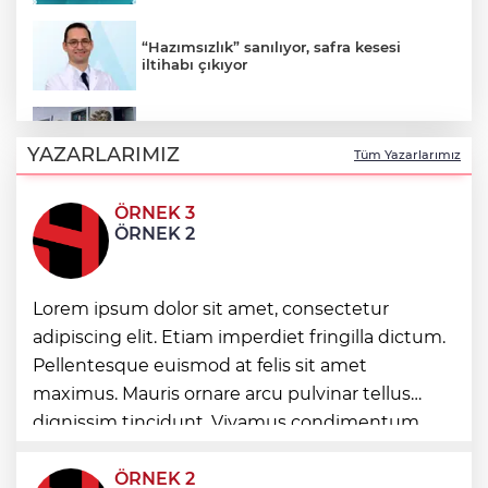
“Hazımsızlık” sanılıyor, safra kesesi
iltihabı çıkıyor
Emniyet teşkilatına 6 bin 250 yeni kadro!
Detaylar belli oldu
YAZARLARIMIZ
Tüm Yazarlarımız
ÖRNEK 3
Denizli Büyükşehir’den Buldan’a dev
ÖRNEK 2
yatırım
İstanbul'da tarihi mezar taşlarına saldırı
Lorem ipsum dolor sit amet, consectetur
sonrası restorasyon
adipiscing elit. Etiam imperdiet fringilla dictum.
Pellentesque euismod at felis sit amet
Bursa Keles'te yollar hem yenileniyor,
maximus. Mauris ornare arcu pulvinar tellus
hem genişliyor
dignissim tincidunt. Vivamus condimentum
ultricies dictum. Donec id odio posuere,
condimentum eros et, faucibus sapien. Praese
ÖRNEK 2