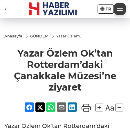
TR
Anasayfa
GÜNDEM
Yazar Özlem
Ok’tan
Rotterdam’daki
Yazar Özlem Ok’tan
Çanakkale
Müzesi’ne
ziyaret
Rotterdam’daki
Çanakkale Müzesi’ne
ziyaret
Yazar Özlem Ok’tan Rotterdam’daki