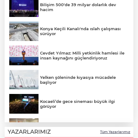
Bilişim 500'de 39 milyar dolarlık dev
hacim
Konya Keçili Kanalı'nda ıslah çalışması
sürüyor
Cevdet Yılmaz: Milli yetkinlik hamlesi ile
insan kaynağını güçlendiriyoruz
Yelken şöleninde kıyasıya mücadele
başlıyor
Kocaeli’de gece sineması büyük ilgi
görüyor
Gebze'de Başkan Büyükgöz YKS
şampiyonlarını ağırladı
YAZARLARIMIZ
Tüm Yazarlarımız