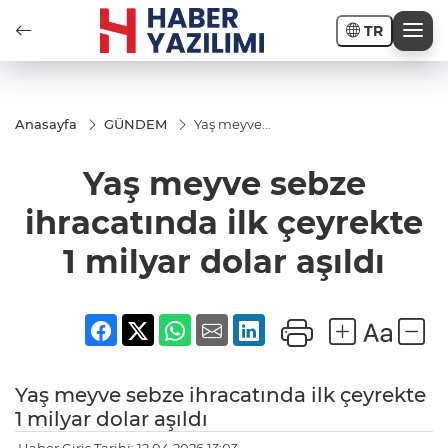
TR
Anasayfa
GÜNDEM
Yaş meyve
sebze
ihracatında
Yaş meyve sebze
ilk çeyrekte
1 milyar
dolar aşıldı
ihracatında ilk çeyrekte
1 milyar dolar aşıldı
Yaş meyve sebze ihracatında ilk çeyrekte
1 milyar dolar aşıldı