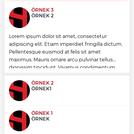
ÖRNEK 3
Bursa Büyükşehir'den Mudanya'nın
ÖRNEK 2
altyapısına güçlü yatırım
Denizli Opera ve Bale Günleri’nde “Kuğu
Lorem ipsum dolor sit amet, consectetur
Gölü” büyüsü
adipiscing elit. Etiam imperdiet fringilla dictum.
Pellentesque euismod at felis sit amet
İstanbul Maltepe’de ilaçlama çalışmaları
maximus. Mauris ornare arcu pulvinar tellus
sürüyor
dignissim tincidunt. Vivamus condimentum
ultricies dictum. Donec id odio posuere,
condimentum eros et, faucibus sapien. Praese
ÖRNEK 2
ÖRNEK1
ÖRNEK 1
ÖRNEK