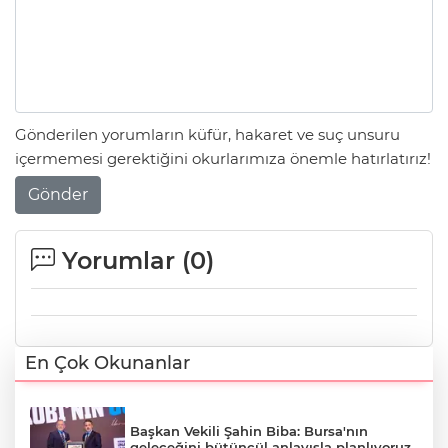
Gönderilen yorumların küfür, hakaret ve suç unsuru
içermemesi gerektiğini okurlarımıza önemle hatırlatırız!
Gönder
Yorumlar (
0
)
En Çok Okunanlar
Başkan Vekili Şahin Biba: Bursa'nın
geleceğini bütüncül anlayışla planlıyoruz