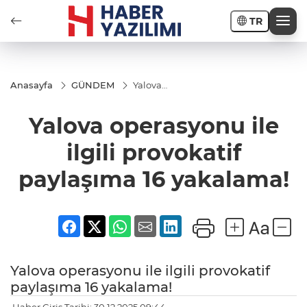
TR
Anasayfa
GÜNDEM
Yalova
operasyonu
ile ilgili
Yalova operasyonu ile
provokatif
paylaşıma
16
ilgili provokatif
yakalama!
paylaşıma 16 yakalama!
Yalova operasyonu ile ilgili provokatif
paylaşıma 16 yakalama!