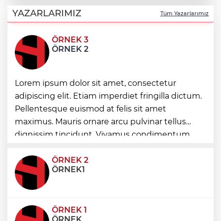
Türk Tarih Kurumu’ndan tarihi içerikler
tek platformda
YAZARLARIMIZ
Tüm Yazarlarımız
ÖRNEK 3
Türkiye ile Vietnam arasında 'hava'da
ÖRNEK 2
yeni dönem... Sefer kapasitesi artırıldı
Görevden uzaklaştırılan Utku Caner
Lorem ipsum dolor sit amet, consectetur
Çaykara hakkında tahliye kararı
adipiscing elit. Etiam imperdiet fringilla dictum.
Pellentesque euismod at felis sit amet
Fındık alım fiyatları açıklandı... Alımlar 24
maximus. Mauris ornare arcu pulvinar tellus
Ağustos'ta başlıyor
dignissim tincidunt. Vivamus condimentum
ultricies dictum. Donec id odio posuere,
condimentum eros et, faucibus sapien. Praese
ÖRNEK 2
ÖRNEK1
ÖRNEK 1
ÖRNEK