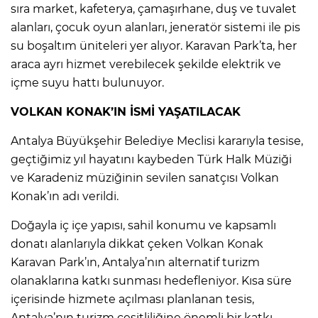
sıra market, kafeterya, çamaşırhane, duş ve tuvalet
alanları, çocuk oyun alanları, jeneratör sistemi ile pis
su boşaltım üniteleri yer alıyor. Karavan Park’ta, her
araca ayrı hizmet verebilecek şekilde elektrik ve
içme suyu hattı bulunuyor.
VOLKAN KONAK’IN İSMİ YAŞATILACAK
Antalya Büyükşehir Belediye Meclisi kararıyla tesise,
geçtiğimiz yıl hayatını kaybeden Türk Halk Müziği
ve Karadeniz müziğinin sevilen sanatçısı Volkan
Konak’ın adı verildi.
Doğayla iç içe yapısı, sahil konumu ve kapsamlı
donatı alanlarıyla dikkat çeken Volkan Konak
Karavan Park’ın, Antalya’nın alternatif turizm
olanaklarına katkı sunması hedefleniyor. Kısa süre
içerisinde hizmete açılması planlanan tesis,
Antalya’nın turizm çeşitliliğine önemli bir katkı