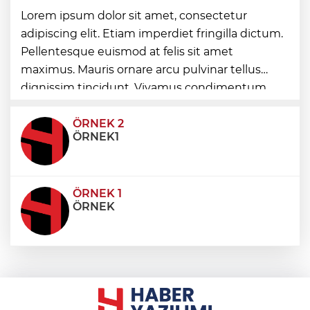
Muğla'da Başkan Ahmet Aras’tan 'hukuk
Lorem ipsum dolor sit amet, consectetur
müşavirliği' açıklaması
adipiscing elit. Etiam imperdiet fringilla dictum.
Pellentesque euismod at felis sit amet
Sakarya'da 'Mutluluk Tırı' mahalle
maximus. Mauris ornare arcu pulvinar tellus
mahalle geziyor
dignissim tincidunt. Vivamus condimentum
ultricies dictum. Donec id odio posuere,
condimentum eros et, faucibus sapien. Praese
ÖRNEK 2
ÖRNEK1
ÖRNEK 1
ÖRNEK