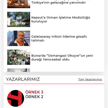
Türkiye’nin geleceğine yatırımdır
Kepsut’a Orman İşletme Müdürlüğü
kuruluyor
Galatasaray tribün liderine gözaltı
talimatı
Bursa'da “Osmangazi Okuyor”un yeni
durağı Yeniceabat oldu
AFAD’dan Yozgat’ta EYY konutlarına
ziyaret
YAZARLARIMIZ
Tüm Yazarlarımız
ÖRNEK 3
Çayırova’da, geleceğin basketbolcuları
ÖRNEK 2
seçmelerde ter döktü