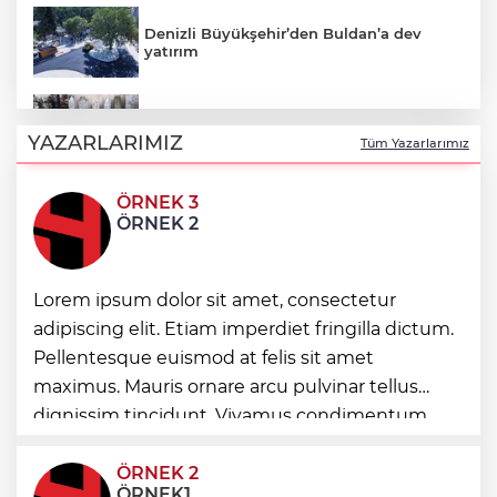
Denizli Büyükşehir’den Buldan’a dev
yatırım
İstanbul'da tarihi mezar taşlarına saldırı
sonrası restorasyon
YAZARLARIMIZ
Tüm Yazarlarımız
ÖRNEK 3
Bursa Keles'te yollar hem yenileniyor,
ÖRNEK 2
hem genişliyor
Başkan Genç, “Sevdam Karadeniz”
Lorem ipsum dolor sit amet, consectetur
ekibini ağırladı! Film Festivali Aralık’ta
adipiscing elit. Etiam imperdiet fringilla dictum.
Pellentesque euismod at felis sit amet
Yeşilay'dan göçmen gençleri bağımlılık
maximus. Mauris ornare arcu pulvinar tellus
risklerinden koruyacak uluslararası model
dignissim tincidunt. Vivamus condimentum
ultricies dictum. Donec id odio posuere,
condimentum eros et, faucibus sapien. Praese
ÖRNEK 2
ÖRNEK1