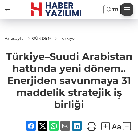
TR
Anasayfa
GÜNDEM
Türkiye–
Suudi
Arabistan
Türkiye–Suudi Arabistan
hattında
yeni
dönem..
hattında yeni dönem..
Enerjiden
savunmaya
Enerjiden savunmaya 31
31
maddelik
stratejik iş
maddelik stratejik iş
birliği
birliği