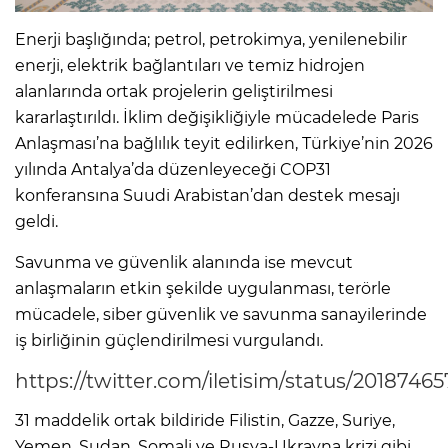
Enerji başlığında; petrol, petrokimya, yenilenebilir
enerji, elektrik bağlantıları ve temiz hidrojen
alanlarında ortak projelerin geliştirilmesi
kararlaştırıldı. İklim değişikliğiyle mücadelede Paris
Anlaşması’na bağlılık teyit edilirken, Türkiye’nin 2026
yılında Antalya’da düzenleyeceği COP31
konferansına Suudi Arabistan’dan destek mesajı
geldi.
Savunma ve güvenlik alanında ise mevcut
anlaşmaların etkin şekilde uygulanması, terörle
mücadele, siber güvenlik ve savunma sanayilerinde
iş birliğinin güçlendirilmesi vurgulandı.
https://twitter.com/iletisim/status/2018746
31 maddelik ortak bildiride Filistin, Gazze, Suriye,
Yemen, Sudan, Somali ve Rusya-Ukrayna krizi gibi