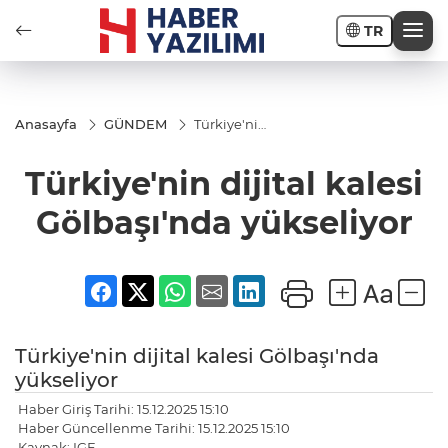
TR
Anasayfa
GÜNDEM
Türkiye'nin
dijital
kalesi
Türkiye'nin dijital kalesi
Gölbaşı'nda
yükseliyor
Gölbaşı'nda yükseliyor
Türkiye'nin dijital kalesi Gölbaşı'nda
yükseliyor
Haber Giriş Tarihi: 15.12.2025 15:10
Haber Güncellenme Tarihi: 15.12.2025 15:10
Kaynak: IGF