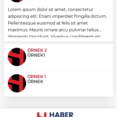
COP31 için kritik hamle... Kyoto ve Paris
Lorem ipsum dolor sit amet, consectetur
süreçleri Türkiye’de yönetilecek
adipiscing elit. Etiam imperdiet fringilla dictum.
Pellentesque euismod at felis sit amet
Çocuklar Güvende ekipleri 9 bin 842
maximus. Mauris ornare arcu pulvinar tellus
çocuğu spora ve sosyal faaliyetlere
yönlendirdi
dignissim tincidunt. Vivamus condimentum
ultricies dictum. Donec id odio posuere,
condimentum eros et, faucibus sapien. Praese
ÖRNEK 2
ÖRNEK1
ÖRNEK 1
ÖRNEK