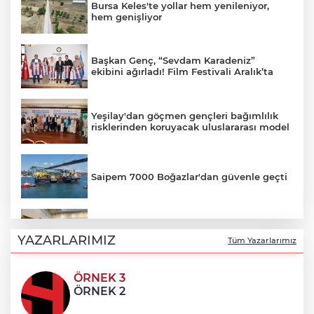
Bursa Keles'te yollar hem yenileniyor,
hem genişliyor
Başkan Genç, “Sevdam Karadeniz”
ekibini ağırladı! Film Festivali Aralık’ta
Yeşilay'dan göçmen gençleri bağımlılık
risklerinden koruyacak uluslararası model
Saipem 7000 Boğazlar'dan güvenle geçti
Ankara'da sabır, emek ve sanat Zafer
Çarşısı’nda hayat buldu
YAZARLARIMIZ
Tüm Yazarlarımız
ÖRNEK 3
Karabağlar Zabıtası'nda aday memurlar
ÖRNEK 2
yemin etti