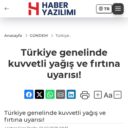
TR
Anasayfa
GÜNDEM
Türkiye
genelinde
kuvvetli
Türkiye genelinde
yağış ve
fırtına
uyarısı!
kuvvetli yağış ve fırtına
uyarısı!
Türkiye genelinde kuvvetli yağış ve
fırtına uyarısı!