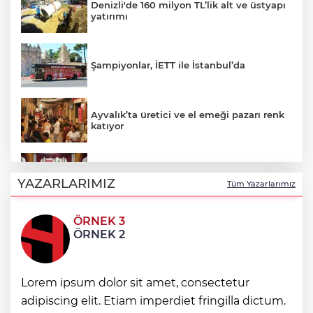
Denizli'de 160 milyon TL’lik alt ve üstyapı
yatırımı
Şampiyonlar, İETT ile İstanbul’da
Ayvalık’ta üretici ve el emeği pazarı renk
katıyor
DAĞDER ve BUMEV'den eğitim için güç
birliği
YAZARLARIMIZ
Tüm Yazarlarımız
ÖRNEK 3
İpsala OSB'nin gelişimi için kritik ziyaret
ÖRNEK 2
Bursa Büyükşehir Harmancık’ta da yolları
Lorem ipsum dolor sit amet, consectetur
yeniliyor
adipiscing elit. Etiam imperdiet fringilla dictum.