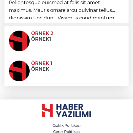
Pellentesque euismod at felis sit amet
maximus. Mauris ornare arcu pulvinar tellus
Ağrı'da toplu sünnet şöleni
dignissim tincidunt. Vivamus condimentum
ultricies dictum. Donec id odio posuere,
condimentum eros et, faucibus sapien. Praese
ÖRNEK 2
ÖRNEK1
ÖRNEK 1
ÖRNEK
Gizlilik Politikası
Çerez Politikası