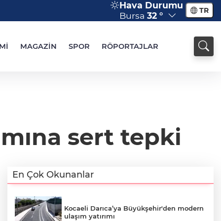
Hava Durumu
TR
Bursa
32 °
Mİ
MAGAZİN
SPOR
RÖPORTAJLAR
amına sert tepki
En Çok Okunanlar
Kocaeli Darıca’ya Büyükşehir'den modern
ulaşım yatırımı