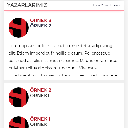
Ağustos'ta başlıyor
YAZARLARIMIZ
Tüm Yazarlarımız
ÖRNEK 3
6 yıl önceki kaçak avın failleri tespit
ÖRNEK 2
edildi! 5 yaban keçisi için ceza uygulandı
Lorem ipsum dolor sit amet, consectetur adipiscing
Carettalar yeni sezona hırslı başladı
elit. Etiam imperdiet fringilla dictum. Pellentesque
euismod at felis sit amet maximus. Mauris ornare arcu
Balıkesir'de Kepsut’a Kent Lokantası ve
pulvinar tellus dignissim tincidunt. Vivamus
altyapı desteği
condimentum ultricies dictum. Donec id odio posuere,
condimentum eros et, faucibus sapien. Praese
ÖRNEK 2
ÖRNEK1
ÖRNEK 1
ÖRNEK