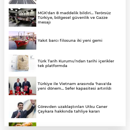
MGK'dan 8 maddelik bildiri... Terörsüz
Türkiye, bölgesel güvenlik ve Gazze
mesajı
Yakıt barcı filosuna iki yeni gemi
Türk Tarih Kurumu’ndan tarihi içerikler
tek platformda
Türkiye ile Vietnam arasında 'hava'da
yeni dönem... Sefer kapasitesi artırıldı
Görevden uzaklaştırılan Utku Caner
Çaykara hakkında tahliye kararı
Fındık alım fiyatları açıklandı... Alımlar 24