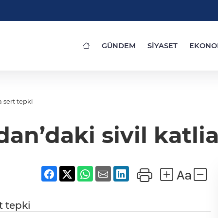
GÜNDEM
SİYASET
EKONO
 sert tepki
an’daki sivil katli
t tepki