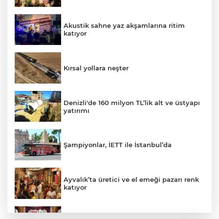
Akustik sahne yaz akşamlarına ritim
katıyor
Kırsal yollara neşter
Denizli'de 160 milyon TL’lik alt ve üstyapı
yatırımı
Şampiyonlar, İETT ile İstanbul’da
Ayvalık’ta üretici ve el emeği pazarı renk
katıyor
DAĞDER ve BUMEV'den eğitim için güç