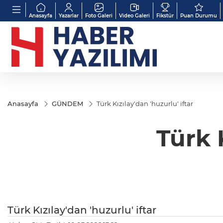
Anasayfa
Yazarlar
Foto Galeri
Video Galeri
Fikstür
Puan Durumu
Anasayfa
GÜNDEM
Türk Kızılay'dan 'huzurlu' iftar
Türk K
Türk Kızılay'dan 'huzurlu' iftar