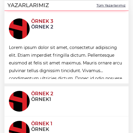
birliği
YAZARLARIMIZ
Tüm Yazarlarımız
ÖRNEK 3
İpsala OSB'nin gelişimi için kritik ziyaret
ÖRNEK 2
Bursa Büyükşehir Harmancık’ta da yolları
Lorem ipsum dolor sit amet, consectetur adipiscing
yeniliyor
elit. Etiam imperdiet fringilla dictum. Pellentesque
euismod at felis sit amet maximus. Mauris ornare arcu
pulvinar tellus dignissim tincidunt. Vivamus
Ağrı'da toplu sünnet şöleni
condimentum ultricies dictum. Donec id odio posuere,
condimentum eros et, faucibus sapien. Praese
ÖRNEK 2
ÖRNEK1
ÖRNEK 1
ÖRNEK