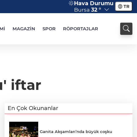
Hava Durumu
TR
Bursa
32 °
Mİ
MAGAZİN
SPOR
RÖPORTAJLAR
' iftar
En Çok Okunanlar
Ganita Akşamları’nda büyük coşku