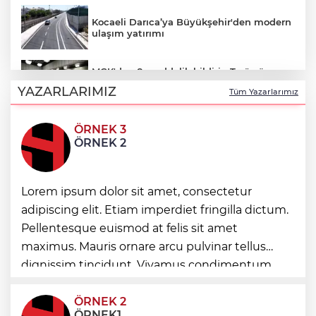
Kocaeli Darıca’ya Büyükşehir'den modern
ulaşım yatırımı
MGK'dan 8 maddelik bildiri... Terörsüz
Türkiye, bölgesel güvenlik ve Gazze
YAZARLARIMIZ
Tüm Yazarlarımız
mesajı
ÖRNEK 3
Yakıt barcı filosuna iki yeni gemi
ÖRNEK 2
Türk Tarih Kurumu’ndan tarihi içerikler
Lorem ipsum dolor sit amet, consectetur
tek platformda
adipiscing elit. Etiam imperdiet fringilla dictum.
Pellentesque euismod at felis sit amet
Türkiye ile Vietnam arasında 'hava'da
maximus. Mauris ornare arcu pulvinar tellus
yeni dönem... Sefer kapasitesi artırıldı
dignissim tincidunt. Vivamus condimentum
ultricies dictum. Donec id odio posuere,
condimentum eros et, faucibus sapien. Praese
ÖRNEK 2
ÖRNEK1