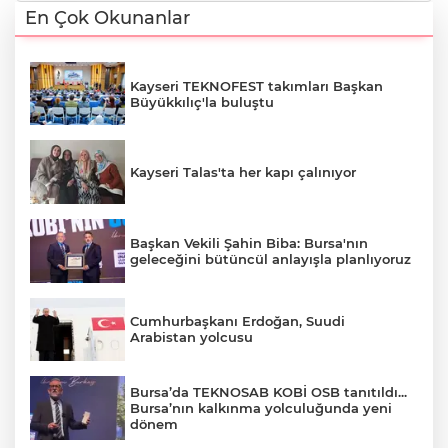
En Çok Okunanlar
Kayseri TEKNOFEST takımları Başkan
Büyükkılıç'la buluştu
Kayseri Talas'ta her kapı çalınıyor
Başkan Vekili Şahin Biba: Bursa'nın
geleceğini bütüncül anlayışla planlıyoruz
Cumhurbaşkanı Erdoğan, Suudi
Arabistan yolcusu
Bursa’da TEKNOSAB KOBİ OSB tanıtıldı...
Bursa’nın kalkınma yolculuğunda yeni
dönem