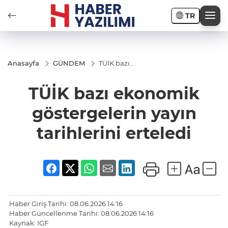
TR
Anasayfa
GÜNDEM
TÜİK bazı
ekonomik
göstergelerin
TÜİK bazı ekonomik
yayın
tarihlerini
erteledi
göstergelerin yayın
tarihlerini erteledi
Haber Giriş Tarihi: 08.06.2026 14:16
Haber Güncellenme Tarihi: 08.06.2026 14:16
Kaynak: IGF