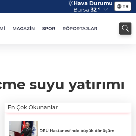
Hava Durumu
TR
Bursa
32 °
Mİ
MAGAZİN
SPOR
RÖPORTAJLAR
çme suyu yatırımı
En Çok Okunanlar
DEÜ Hastanesi'nde büyük dönüşüm