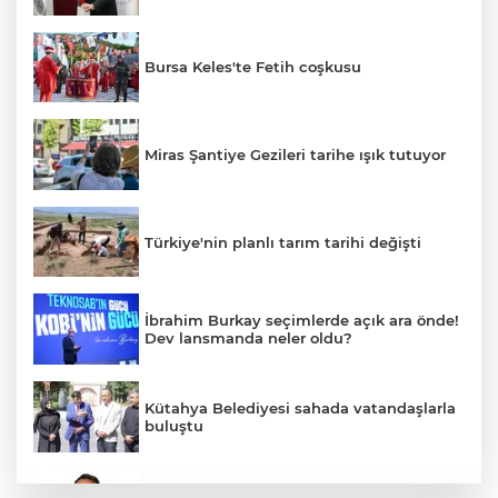
Bursa Keles'te Fetih coşkusu
Miras Şantiye Gezileri tarihe ışık tutuyor
Türkiye'nin planlı tarım tarihi değişti
İbrahim Burkay seçimlerde açık ara önde!
Dev lansmanda neler oldu?
Kütahya Belediyesi sahada vatandaşlarla
buluştu
İzmir Tire lokantalarında yeni dönem