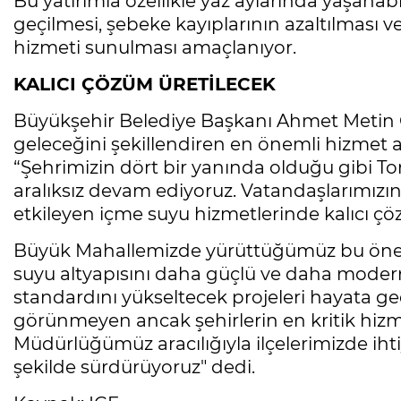
Bu yatırımla özellikle yaz aylarında yaşanabi
geçilmesi, şebeke kayıplarının azaltılması v
hizmeti sunulması amaçlanıyor.
KALICI ÇÖZÜM ÜRETİLECEK
Büyükşehir Belediye Başkanı Ahmet Metin Gen
geleceğini şekillendiren en önemli hizmet a
“Şehrimizin dört bir yanında olduğu gibi To
aralıksız devam ediyoruz. Vatandaşlarımızı
etkileyen içme suyu hizmetlerinde kalıcı çö
Büyük Mahallemizde yürüttüğümüz bu önem
suyu altyapısını daha güçlü ve daha modern
standardını yükseltecek projeleri hayata g
görünmeyen ancak şehirlerin en kritik hizme
Müdürlüğümüz aracılığıyla ilçelerimizde ihti
şekilde sürdürüyoruz" dedi.