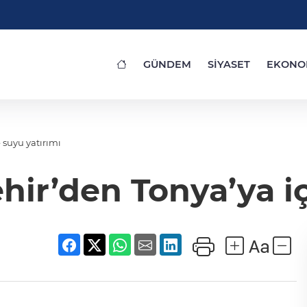
GÜNDEM
SİYASET
EKONO
suyu yatırımı
ir’den Tonya’ya i