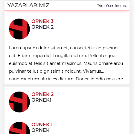
başlıyor
YAZARLARIMIZ
Tüm Yazarlarımız
ÖRNEK 3
Lavantanın hikayesi başlıyor
ÖRNEK 2
İzmir Efes Selçuk'te engeller atölyelerle
Lorem ipsum dolor sit amet, consectetur adipiscing
aşılıyor
elit. Etiam imperdiet fringilla dictum. Pellentesque
euismod at felis sit amet maximus. Mauris ornare arcu
Kütahya Belediyesi'nden amatör spor
pulvinar tellus dignissim tincidunt. Vivamus
kulüplerine tam destek
condimentum ultricies dictum. Donec id odio posuere,
condimentum eros et, faucibus sapien. Praese
ÖRNEK 2
ÖRNEK1
ÖRNEK 1
ÖRNEK